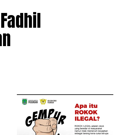
 Fadhil
an