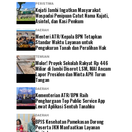
PERISTIWA
‎Kejati Jambi Ingatkan Masyarakat
Waspadai Penipuan Catut Nama Kajati,
Asintel, dan Kasi Penkum
DAERAH
Menteri ATR/Kepala BPN Tetapkan
Standar Waktu Layanan untuk
Pengukuran Tanah dan Peralihan Hak
TEMUAN
Molor! Proyek Sekolah Rakyat Rp 446
Miliar di Jambi Disorot LSM, MAI Ancam
Lapor Presiden dan Minta APH Turun
Tangan
DAERAH
Kementerian ATR/BPN Raih
Penghargaan Top Public Service App
Lewat Aplikasi Sentuh Tanahku
DAERAH
BPJS Kesehatan Pamekasan Dorong
Peserta JKN Manfaatkan Layanan