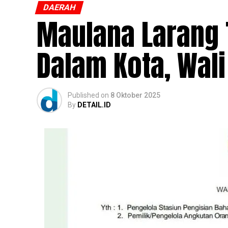
DAERAH
Maulana Larang T
Dalam Kota, Wali
Published
on
8 Oktober 2025
By
DETAIL.ID