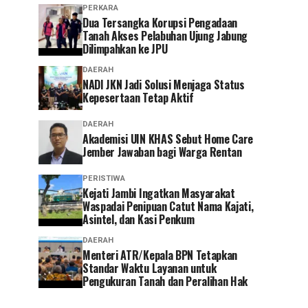
PERKARA
Dua Tersangka Korupsi Pengadaan
Tanah Akses Pelabuhan Ujung Jabung
Dilimpahkan ke JPU
DAERAH
NADI JKN Jadi Solusi Menjaga Status
Kepesertaan Tetap Aktif
DAERAH
Akademisi UIN KHAS Sebut Home Care
Jember Jawaban bagi Warga Rentan
PERISTIWA
‎Kejati Jambi Ingatkan Masyarakat
Waspadai Penipuan Catut Nama Kajati,
Asintel, dan Kasi Penkum
DAERAH
Menteri ATR/Kepala BPN Tetapkan
Standar Waktu Layanan untuk
Pengukuran Tanah dan Peralihan Hak