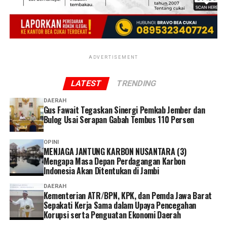
juga menggelar pembacaan dan penandatanganan
Pakta Integritas Dewan Juri, berisi 10 poin janji di
antaranya komitmen menilai secara objektif, menolak
segala bentuk praktik KKN, dan menjaga kerahasiaan
hasil penilaian hingga pengumuman resmi.
ADVERTISEMENT
Turut hadir dalam pembukaan ini Pembina KSR PMI
LATEST
TRENDING
Unit UNJA, Eko Nuriyatman, S.H., M.H., serta perwakilan
PMI Kota Jambi, Sofian, S.Ag. Acara ditutup dengan
DAERAH
Gus Fawait Tegaskan Sinergi Pemkab Jember dan
ucapan “Siamo tutti fratelli”, yang berarti kita semua
Bulog Usai Serapan Gabah Tembus 110 Persen
bersaudara. Ucapan ini sekaligus menjadi penegasan
semangat kebersamaan yang diusung LKPM ke-10,
OPINI
bahwa di balik kompetisi dan penilaian, esensi utama
MENJAGA JANTUNG KARBON NUSANTARA (3)
yang ingin dijaga tetap sama: menumbuhkan jiwa
Mengapa Masa Depan Perdagangan Karbon
Indonesia Akan Ditentukan di Jambi
kemanusiaan pada generasi muda Jambi.
(
www.unja.ac.id
)
DAERAH
Kementerian ATR/BPN, KPK, dan Pemda Jawa Barat
Sepakati Kerja Sama dalam Upaya Pencegahan
Korupsi serta Penguatan Ekonomi Daerah