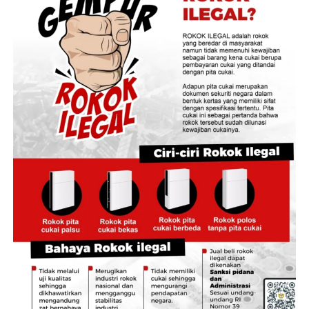
Penekanan itu bukan tanpa alasan. Ia membagikan
pengalaman pribadinya sebagai relawan kesehatan saat
bencana Tsunami Aceh tahun 2004, sebuah refleksi yang
menurutnya menggambarkan betapa krusialnya peran
relawan PMI di lapangan.
Senada dengan hal tersebut, perwakilan PMI Provinsi
Jambi sekaligus Dosen Fakultas Sains dan Teknologi
(FST) UNJA, Dr. Tedjo Sukmono, S.Si., M.Si.,
mengingatkan para peserta akan tantangan
kemanusiaan di era digital dan perubahan iklim,
termasuk ancaman El Nino yang kini melanda. Ia juga
berpesan kepada panitia dan juri agar menjunjung tinggi
kejujuran demi menjaga integritas kompetisi.
Ketua Panitia LKPM X, Julian Rifaldo, dalam laporannya
menegaskan kembali cakupan peserta dan durasi
rangkaian acara. Sebagai bentuk transparansi, panitia