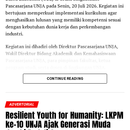
Pascasarjana UNJA pada Senin, 20 Juli 2026. Kegiatan ini
Tahun 2026 dapat diakses melalui laman resmi PMB
bertujuan memperkuat implementasi kurikulum agar
Universitas Jambi di
https://pmb.unja.ac.id
serta kanal
menghasilkan lulusan yang memiliki kompetensi sesuai
media sosial resmi UNJA. (
www.unja.ac.id
)
dengan kebutuhan dunia kerja dan perkembangan
industri.
Kegiatan ini dihadiri oleh Direktur Pascasarjana UNJA,
Wakil Direktur Bidang Akademik dan Kemahasiswaan
Pascasarjana UNJA, para pimpinan fakultas, ketua
program studi, serta dosen di lingkungan UNJA.
Workshop ini juga menghadirkan Guru Besar
CONTINUE READING
Departemen Teknik Sistem dan Industri ITS sekaligus
Tim Ahli Kurikulum Belmawa Kemdiktisaintek, Prof. Dr.
Ir. Syamsul Arifin, M.T.
ADVERTORIAL
Direktur Pascasarjana UNJA, Prof. Dr. Dra. Muazza, M.Si.,
Resilient Youth for Humanity: LKPM
mengatakan bahwa transformasi kurikulum menjadi
ke-10 UNJA Ajak Generasi Muda
langkah penting dalam meningkatkan kualitas
pendidikan tinggi. Menurutnya, dosen saat ini tidak