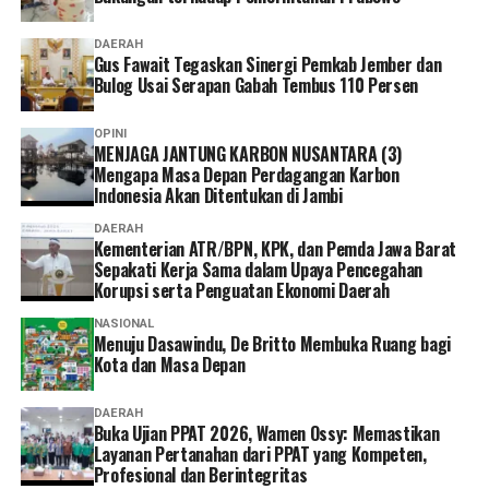
Gubernur Jawa Barat, Dedi Mulyadi, menyambut baik
kolaborasi tersebut. Menurutnya, penataan pertanahan
DAERAH
Gus Fawait Tegaskan Sinergi Pemkab Jember dan
yang baik akan mendukung perlindungan lahan
Bulog Usai Serapan Gabah Tembus 110 Persen
pertanian, penyelamatan aset, serta menciptakan tertib
administrasi yang berdampak bagi pembangunan
OPINI
daerah.
MENJAGA JANTUNG KARBON NUSANTARA (3)
Mengapa Masa Depan Perdagangan Karbon
Indonesia Akan Ditentukan di Jambi
“Mudah-mudahan pertemuan ini melahirkan tertib
administrasi seluruh aset pemerintah bisa
DAERAH
Kementerian ATR/BPN, KPK, dan Pemda Jawa Barat
tersertipikatkan, aset warga bisa tersertipikatkan, NOP
Sepakati Kerja Sama dalam Upaya Pencegahan
disusun berdasarkan asas kepatutan dan kelayakan, dan
Korupsi serta Penguatan Ekonomi Daerah
ada perlindungan pada areal pertanian, areal
NASIONAL
perhutanan, perkebunan, mata air, serta seluruh areal
Menuju Dasawindu, De Britto Membuka Ruang bagi
publik yang memang diperuntukkan untuk publik,”
Kota dan Masa Depan
katanya.
DAERAH
Ke depan, Pemerintah Provinsi Jawa Barat berkomitmen
Buka Ujian PPAT 2026, Wamen Ossy: Memastikan
Layanan Pertanahan dari PPAT yang Kompeten,
untuk mempercepat sertipikasi aset daerah yang belum
Profesional dan Berintegritas
memiliki kepastian hukum. “Provinsi Jawa Barat masih