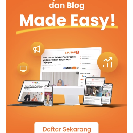
dan tata ruang; mendorong implementasi sembilan
paket kerja sama sesuai potensi masing-masing daerah;
memperkuat koordinasi antara Pemda, Kementerian
ATR/BPN, dan KPK; serta menindaklanjuti komitmen
kerja sama melalui program kolaboratif dan aksi nyata
secara transparan dan juga akuntabel. (*)