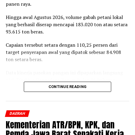
panen raya.
Reporter:
Juan Ambarita
Hingga awal Agustus 2026, volume gabah petani lokal
yang berhasil diserap mencapai 183.020 ton atau setara
93.615 ton beras.
Capaian tersebut setara dengan 110,25 persen dari
target penyerapan awal yang dipatok sebesar 84.908
ton setara beras.
Data kinerja pasokan pangan ini dipaparkan langsung
oleh Direktur Pengadaan Perum Bulog RI Prihasto
Setyanto saat beraudiensi dengan Bupati Jember
CONTINUE READING
Muhammad Fawait di Jember, Rabu, 5 Agustus 2026.
Pertemuan tersebut membahas langkah strategis
DAERAH
penstabilan harga di tingkat produsen, pengelolaan
Kementerian ATR/BPN, KPK, dan
cadangan beras, hingga skema perlindungan
pendapatan petani lokal.
Pemda Jawa Barat Sepakati Kerja