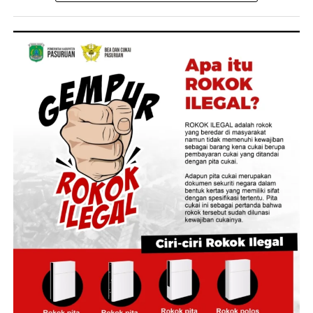
agar layanan pertanahan dan tata ruang menghasilkan
manfaat ekonomi yang nyata sekaligus memperkuat
tata kelola yang transparan dan akuntabel,” ujar Staf
Ahli Bidang Pengembangan Kawasan, Dony Erwan
Brilianto.
Dony Erwan Brilianto menjelaskan, rencana aksi dalam
kerja sama tersebut diharapkan mampu meningkatkan
kualitas pelayanan publik, memperkuat pendapatan
daerah, memberikan kepastian hukum atas aset,
sekaligus menutup celah penyimpangan dalam tata
kelola pertanahan dan tata ruang.
Ia menjelaskan, terdapat sembilan paket program kerja
sama yang dapat dipilih dan disesuaikan dengan
kebutuhan masing-masing daerah, yaitu Integrasi
Nomor Induk Bidang (NIB) dan Nomor Objek Pajak
(NOP); Integrasi Layanan Pertanahan dengan Mal
Pelayanan Publik; Percepatan Pendaftaran Tanah;