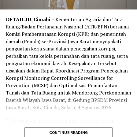
daerah dalam menjaga pilar ekonomi perdesaan.
DETAIL.ID, Cimahi
– Kementerian Agraria dan Tata
“Kami berkomitmen terus memperkuat koordinasi
Ruang/Badan Pertanahan Nasional (ATR/BPN) bersama
bersama Bulog untuk mendukung ketahanan pangan
Komisi Pemberantasan Korupsi (KPK) dan pemerintah
dan meningkatkan kesejahteraan petani,” tutur Gus
daerah (Pemda) se-Provinsi Jawa Barat menyepakati
Fawait.
penguatan kerja sama dalam pencegahan korupsi,
perbaikan tata kelola pertanahan dan tata ruang, serta
penguatan ekonomi daerah. Kesepakatan tersebut
disahkan dalam Rapat Koordinasi Program Pencegahan
Korupsi Monitoring Controlling Surveillance for
Prevention (MCSP) dan Optimalisasi Pemanfaatan
Tanah dan Tata Ruang untuk Mendorong Perekonomian
Daerah Wilayah Jawa Barat, di Gedung BPSDM Provinsi
Jawa Barat, Kota Cimahi, Selasa, 4 Agustus 2026.
“Hari ini kami datang bukan hanya sekadar untuk
penandatanganan, tapi kami ingin menyatukan
CONTINUE READING
komitmen, data, sistem, sumber daya, dan kewenangan