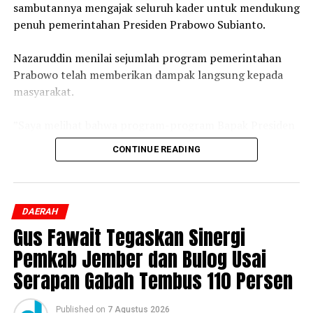
sambutannya mengajak seluruh kader untuk mendukung
penuh pemerintahan Presiden Prabowo Subianto.
‎Nazaruddin menilai sejumlah program pemerintahan
Prabowo telah memberikan dampak langsung kepada
masyarakat.
‎”Saya melihat bahwa program-program Bapak Presiden
Prabowo Subianto menyentuh langsung dan berdampak
CONTINUE READING
nyata terhadap masyarakat Indonesia. Oleh karena itu,
mari sama-sama kita dukung penuh pemerintahan
Bapak Presiden Prabowo Subianto,” ujar Nazaruddin.
DAERAH
‎Ia juga menegaskan bahwa PRI merupakan partai yang
Gus Fawait Tegaskan Sinergi
dibentuk untuk memperjuangkan kepentingan dan
Pemkab Jember dan Bulog Usai
kesejahteraan masyarakat Indonesia.
Serapan Gabah Tembus 110 Persen
‎Peringatan HUT ke-1 PRI kali ini dipusatkan di Bandar
Lampung dan disiarkan secara langsung lewat video
Published
on
7 Agustus 2026