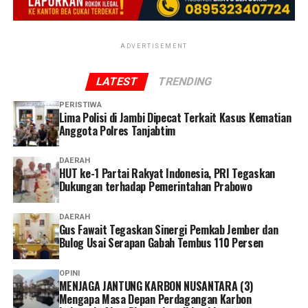
JKN sebagai perlindungan ketika sewaktu-waktu
sangat memudahkan. Saya tidak perlu datang ke kantor
membutuhkan pelayanan kesehatan,” ucap Linda. (*)
atau mengantre. Selama persyaratannya lengkap, semua
proses bisa dilakukan dengan cepat hanya dengan
ADVERTISEMENT
mengikuti petunjuk dari petugas,” ucap Dhia.
LATEST
TRENDING
Dhia menilai layanan administrasi non tatap muka
PERISTIWA
menjadi solusi yang memudahkan peserta dalam
Lima Polisi di Jambi Dipecat Terkait Kasus Kematian
mengakses layanan BPJS Kesehatan.
Anggota Polres Tanjabtim
Selain lebih praktis dan menghemat waktu, menurutnya
DAERAH
HUT ke-1 Partai Rakyat Indonesia, PRI Tegaskan
keberadaan berbagai kanal layanan digital memberikan
Dukungan terhadap Pemerintahan Prabowo
lebih banyak pilihan bagi peserta untuk mengurus
administrasi sesuai kebutuhan dan kondisi masing-
DAERAH
masing.
Gus Fawait Tegaskan Sinergi Pemkab Jember dan
Bulog Usai Serapan Gabah Tembus 110 Persen
Ia pun menganggap kepesertaan JKN penting dimiliki
sebagai bentuk perlindungan kesehatan bagi diri sendiri
OPINI
MENJAGA JANTUNG KARBON NUSANTARA (3)
dan keluarga sekaligus mendukung keberlangsungan
Mengapa Masa Depan Perdagangan Karbon
Program JKN.