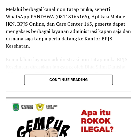
masyarakat tetap dapat mengakses layanan kesehatan
Melalui berbagai kanal non tatap muka, seperti
tanpa terkendala biaya,” ujar Linda.
WhatsApp PANDAWA (08118165165), Aplikasi Mobile
JKN, BPJS Online, dan Care Center 165, peserta dapat
Selain sebagai tenaga kesehatan, Linda juga merasakan
mengakses berbagai layanan administrasi kapan saja dan
langsung manfaat Program JKN dalam kehidupan
di mana saja tanpa perlu datang ke Kantor BPJS
keluarganya.
Kesehatan.
Menurutnya, ia bersama anggota keluarganya kerap
Kemudahan layanan administrasi non tatap muka BPJS
memanfaatkan layanan JKN untuk mendapatkan
Kesehatan dirasakan langsung oleh Dhia Silmi Danisha
pemeriksaan dan pengobatan ketika mengalami keluhan
(22), peserta JKN asal Desa Tegal Besar, Kecamatan
ringan, seperti batuk dan pilek.
CONTINUE READING
Kaliwates, Kabupaten Jember.
“Keluarga saya juga merasakan langsung manfaat
Ia mengatakan berbagai kanal layanan digital
Program JKN. Saat mengalami keluhan ringan seperti
membantunya mengurus kebutuhan administrasi
batuk atau pilek, kami dapat segera memeriksakan diri
kepesertaan secara praktis tanpa harus datang ke
dan memperoleh pelayanan kesehatan yang dibutuhkan.
Kantor BPJS Kesehatan.
Kehadiran Program JKN membuat kami merasa lebih
tenang karena tidak perlu khawatir terhadap biaya saat
“Saya baru tahu kalau banyak layanan administrasi JKN
membutuhkan pengobatan,” tuturnya.