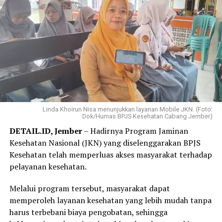
mencicil sedikit demi sedikit sehingga beban
pembayaran terasa jauh lebih ringan,” ujar Elok, Jumat,
31 Juli 2026.
Elok mengaku hanya membutuhkan beberapa langkah
melalui WhatsApp PANDAWA untuk mendaftar
Program REHAB 3.0.
Menurutnya, proses yang sederhana dan tidak
mengharuskannya datang ke kantor BPJS Kesehatan
Linda Khoirun Nisa menunjukkan layanan Mobile JKN. (Foto:
Dok/Humas BPJS Kesehatan Cabang Jember)
membuat layanan tersebut lebih praktis dan mudah
DETAIL.ID, Jember
– Hadirnya Program Jaminan
diakses.
Kesehatan Nasional (JKN) yang diselenggarakan BPJS
“Saya langsung mendaftar Program REHAB 3.0 melalui
Kesehatan telah memperluas akses masyarakat terhadap
Aplikasi Mobile JKN dan prosesnya sangat mudah. Saya
pelayanan kesehatan.
tidak perlu datang ke kantor BPJS Kesehatan. Bagi saya,
Melalui program tersebut, masyarakat dapat
skema cicilan yang fleksibel benar-benar menjadi solusi
memperoleh layanan kesehatan yang lebih mudah tanpa
karena saya bisa mencicil tunggakan sesuai kemampuan.
harus terbebani biaya pengobatan, sehingga
Saya juga bersyukur pemerintah tetap hadir