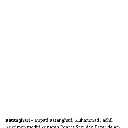
Batanghari
– Bupati Batanghari, Muhammad Fadhil
Arief menghadiri kegiatan Pentas Seni dan Bazar dalam