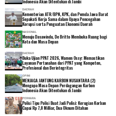
Indonesia Akan Ditentukan di Jambi
“Menurut saya, layanan non tatap muka ini sangat
DAERAH
Kementerian ATR/BPN, KPK, dan Pemda Jawa Barat
memudahkan karena semua urusan administrasi bisa
Sepakati Kerja Sama dalam Upaya Pencegahan
diakses cukup melalui handphone. Saya berharap ke
Korupsi serta Penguatan Ekonomi Daerah
depannya layanannya terus dikembangkan agar semakin
NASIONAL
mudah digunakan dan kendala teknis bisa semakin
Menuju Dasawindu, De Britto Membuka Ruang bagi
diminimalkan. Dengan begitu, peserta bisa mengurus
Kota dan Masa Depan
administrasi dengan lebih cepat tanpa harus datang dan
mengantre di kantor,” tuturnya. (*)
DAERAH
Buka Ujian PPAT 2026, Wamen Ossy: Memastikan
Layanan Pertanahan dari PPAT yang Kompeten,
Profesional dan Berintegritas
OPINI
MENJAGA JANTUNG KARBON NUSANTARA (2)
Mengapa Masa Depan Perdagangan Karbon
Indonesia Akan Ditentukan di Jambi
PERKARA
Polisi Tipu Polisi Buat Jadi Polisi: Kerugian Korban
Capai Rp 7,8 Milliar, Dua Oknum Ditahan