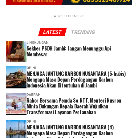
sangat memudahkan. Saya tidak perlu datang ke kantor
membutuhkan pelayanan kesehatan,” ucap Linda. (*)
atau mengantre. Selama persyaratannya lengkap, semua
proses bisa dilakukan dengan cepat hanya dengan
ADVERTISEMENT
mengikuti petunjuk dari petugas,” ucap Dhia.
LATEST
TRENDING
Dhia menilai layanan administrasi non tatap muka
LINGKUNGAN
menjadi solusi yang memudahkan peserta dalam
Sekber PSDH Jambi: Jangan Menunggu Api
mengakses layanan BPJS Kesehatan.
Membesar
Selain lebih praktis dan menghemat waktu, menurutnya
OPINI
MENJAGA JANTUNG KARBON NUSANTARA (5-habis)
keberadaan berbagai kanal layanan digital memberikan
Mengapa Masa Depan Perdagangan Karbon
lebih banyak pilihan bagi peserta untuk mengurus
Indonesia Akan Ditentukan di Jambi
administrasi sesuai kebutuhan dan kondisi masing-
DAERAH
masing.
Rakor Bersama Pemda Se-NTT, Menteri Nusron
Minta Dukungan Kepala Daerah Wujudkan
Ia pun menganggap kepesertaan JKN penting dimiliki
Transformasi Layanan Pertanahan
sebagai bentuk perlindungan kesehatan bagi diri sendiri
OPINI
dan keluarga sekaligus mendukung keberlangsungan
MENJAGA JANTUNG KARBON NUSANTARA (4)
Program JKN.
Mengapa Masa Depan Perdagangan Karbon