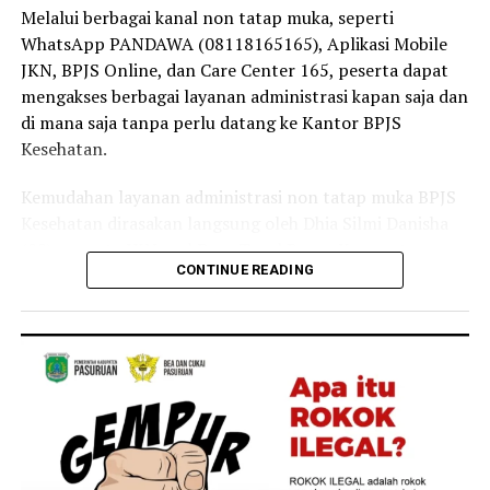
masyarakat tetap dapat mengakses layanan kesehatan
Melalui berbagai kanal non tatap muka, seperti
tanpa terkendala biaya,” ujar Linda.
WhatsApp PANDAWA (08118165165), Aplikasi Mobile
JKN, BPJS Online, dan Care Center 165, peserta dapat
Selain sebagai tenaga kesehatan, Linda juga merasakan
mengakses berbagai layanan administrasi kapan saja dan
langsung manfaat Program JKN dalam kehidupan
di mana saja tanpa perlu datang ke Kantor BPJS
keluarganya.
Kesehatan.
Menurutnya, ia bersama anggota keluarganya kerap
Kemudahan layanan administrasi non tatap muka BPJS
memanfaatkan layanan JKN untuk mendapatkan
Kesehatan dirasakan langsung oleh Dhia Silmi Danisha
pemeriksaan dan pengobatan ketika mengalami keluhan
(22), peserta JKN asal Desa Tegal Besar, Kecamatan
ringan, seperti batuk dan pilek.
CONTINUE READING
Kaliwates, Kabupaten Jember.
“Keluarga saya juga merasakan langsung manfaat
Ia mengatakan berbagai kanal layanan digital
Program JKN. Saat mengalami keluhan ringan seperti
membantunya mengurus kebutuhan administrasi
batuk atau pilek, kami dapat segera memeriksakan diri
kepesertaan secara praktis tanpa harus datang ke
dan memperoleh pelayanan kesehatan yang dibutuhkan.
Kantor BPJS Kesehatan.
Kehadiran Program JKN membuat kami merasa lebih
tenang karena tidak perlu khawatir terhadap biaya saat
“Saya baru tahu kalau banyak layanan administrasi JKN
membutuhkan pengobatan,” tuturnya.
ternyata bisa diakses lewat Aplikasi Mobile JKN setelah