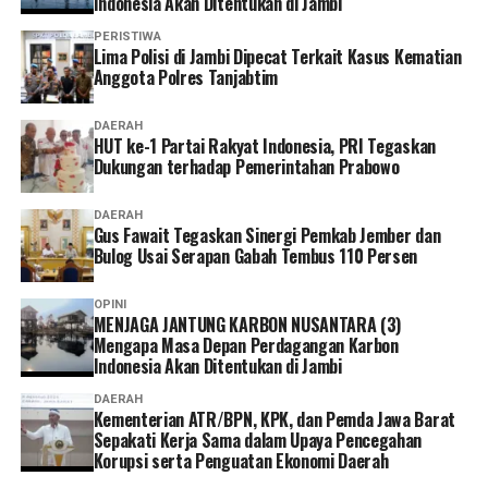
Indonesia Akan Ditentukan di Jambi
“Menurut saya, layanan non tatap muka ini sangat
PERISTIWA
memudahkan karena semua urusan administrasi bisa
Lima Polisi di Jambi Dipecat Terkait Kasus Kematian
Anggota Polres Tanjabtim
diakses cukup melalui handphone. Saya berharap ke
depannya layanannya terus dikembangkan agar semakin
DAERAH
mudah digunakan dan kendala teknis bisa semakin
HUT ke-1 Partai Rakyat Indonesia, PRI Tegaskan
diminimalkan. Dengan begitu, peserta bisa mengurus
Dukungan terhadap Pemerintahan Prabowo
administrasi dengan lebih cepat tanpa harus datang dan
mengantre di kantor,” tuturnya. (*)
DAERAH
Gus Fawait Tegaskan Sinergi Pemkab Jember dan
Bulog Usai Serapan Gabah Tembus 110 Persen
OPINI
MENJAGA JANTUNG KARBON NUSANTARA (3)
Mengapa Masa Depan Perdagangan Karbon
Indonesia Akan Ditentukan di Jambi
DAERAH
Kementerian ATR/BPN, KPK, dan Pemda Jawa Barat
Sepakati Kerja Sama dalam Upaya Pencegahan
Korupsi serta Penguatan Ekonomi Daerah