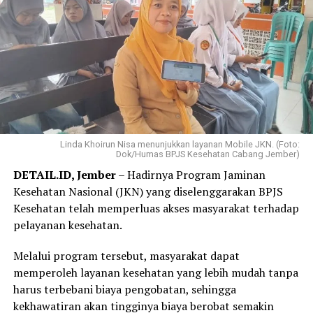
pembayaran terasa jauh lebih ringan,” ujar Elok, Jumat,
31 Juli 2026.
Elok mengaku hanya membutuhkan beberapa langkah
melalui WhatsApp PANDAWA untuk mendaftar
Program REHAB 3.0.
Menurutnya, proses yang sederhana dan tidak
mengharuskannya datang ke kantor BPJS Kesehatan
Linda Khoirun Nisa menunjukkan layanan Mobile JKN. (Foto:
Dok/Humas BPJS Kesehatan Cabang Jember)
membuat layanan tersebut lebih praktis dan mudah
DETAIL.ID, Jember
– Hadirnya Program Jaminan
diakses.
Kesehatan Nasional (JKN) yang diselenggarakan BPJS
“Saya langsung mendaftar Program REHAB 3.0 melalui
Kesehatan telah memperluas akses masyarakat terhadap
Aplikasi Mobile JKN dan prosesnya sangat mudah. Saya
pelayanan kesehatan.
tidak perlu datang ke kantor BPJS Kesehatan. Bagi saya,
Melalui program tersebut, masyarakat dapat
skema cicilan yang fleksibel benar-benar menjadi solusi
memperoleh layanan kesehatan yang lebih mudah tanpa
karena saya bisa mencicil tunggakan sesuai kemampuan.
harus terbebani biaya pengobatan, sehingga
Saya juga bersyukur pemerintah tetap hadir
kekhawatiran akan tingginya biaya berobat semakin
memberikan perlindungan kesehatan bagi masyarakat