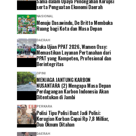
Sama dalam Upaya Pencegahan Korupsi
serta Penguatan Ekonomi Daerah
NASIONAL
Menuju Dasawindu, De Britto Membuka
Ruang bagi Kota dan Masa Depan
DAERAH
Buka Ujian PPAT 2026, Wamen Ossy:
Memastikan Layanan Pertanahan dari
PPAT yang Kompeten, Profesional dan
Berintegritas
OPINI
MENJAGA JANTUNG KARBON
NUSANTARA (2) Mengapa Masa Depan
Perdagangan Karbon Indonesia Akan
Ditentukan di Jambi
PERKARA
Polisi Tipu Polisi Buat Jadi Polisi:
Kerugian Korban Capai Rp 7,8 Milliar,
Dua Oknum Ditahan
DAERAH