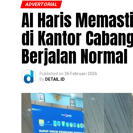
ADVERTORIAL
Al Haris Memast
di Kantor Caban
Berjalan Normal
Published
on
26 Februari 2026
By
DETAIL.ID