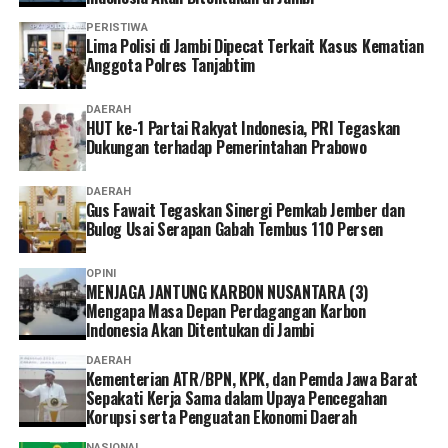
administrasi sesuai kebutuhan dan kondisi masing-
masing.
PERISTIWA
Lima Polisi di Jambi Dipecat Terkait Kasus Kematian
Anggota Polres Tanjabtim
Ia pun menganggap kepesertaan JKN penting dimiliki
sebagai bentuk perlindungan kesehatan bagi diri sendiri
DAERAH
dan keluarga sekaligus mendukung keberlangsungan
HUT ke-1 Partai Rakyat Indonesia, PRI Tegaskan
Program JKN.
Dukungan terhadap Pemerintahan Prabowo
“Menurut saya, layanan non tatap muka ini sangat
DAERAH
Gus Fawait Tegaskan Sinergi Pemkab Jember dan
memudahkan karena semua urusan administrasi bisa
Bulog Usai Serapan Gabah Tembus 110 Persen
diakses cukup melalui handphone. Saya berharap ke
depannya layanannya terus dikembangkan agar semakin
OPINI
mudah digunakan dan kendala teknis bisa semakin
MENJAGA JANTUNG KARBON NUSANTARA (3)
diminimalkan. Dengan begitu, peserta bisa mengurus
Mengapa Masa Depan Perdagangan Karbon
Indonesia Akan Ditentukan di Jambi
administrasi dengan lebih cepat tanpa harus datang dan
mengantre di kantor,” tuturnya. (*)
DAERAH
Kementerian ATR/BPN, KPK, dan Pemda Jawa Barat
Sepakati Kerja Sama dalam Upaya Pencegahan
Korupsi serta Penguatan Ekonomi Daerah
NASIONAL