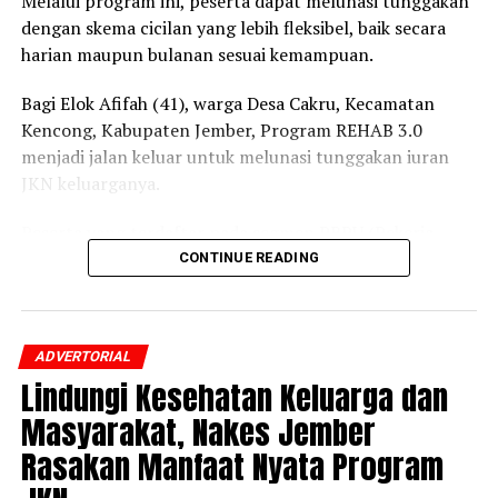
Melalui program ini, peserta dapat melunasi tunggakan
dengan skema cicilan yang lebih fleksibel, baik secara
harian maupun bulanan sesuai kemampuan.
Bagi Elok Afifah (41), warga Desa Cakru, Kecamatan
Kencong, Kabupaten Jember, Program REHAB 3.0
menjadi jalan keluar untuk melunasi tunggakan iuran
JKN keluarganya.
Peserta yang terdaftar pada segmen PBPU (Pekerja
Bukan Penerima Upah) dan BP (Bukan Pekerja)
CONTINUE READING
Pemerintah Daerah itu mengaku awalnya belum
mengetahui adanya program tersebut.
ADVERTORIAL
Setelah mendapatkan penjelasan dari petugas BPJS
Lindungi Kesehatan Keluarga dan
Kesehatan mengenai skema cicilan dan prosedur
pendaftarannya, ia pun memutuskan mengikuti
Masyarakat, Nakes Jember
Program REHAB 3.0.
Rasakan Manfaat Nyata Program
“Saya merasa sangat terbantu dengan adanya Program