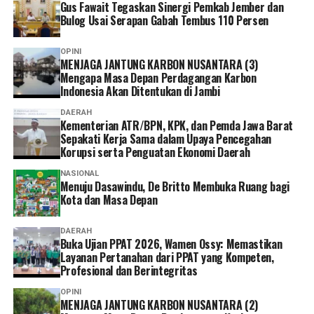
masing.
Gus Fawait Tegaskan Sinergi Pemkab Jember dan
Bulog Usai Serapan Gabah Tembus 110 Persen
Ia pun menganggap kepesertaan JKN penting dimiliki
sebagai bentuk perlindungan kesehatan bagi diri sendiri
OPINI
MENJAGA JANTUNG KARBON NUSANTARA (3)
dan keluarga sekaligus mendukung keberlangsungan
Mengapa Masa Depan Perdagangan Karbon
Program JKN.
Indonesia Akan Ditentukan di Jambi
“Menurut saya, layanan non tatap muka ini sangat
DAERAH
Kementerian ATR/BPN, KPK, dan Pemda Jawa Barat
memudahkan karena semua urusan administrasi bisa
Sepakati Kerja Sama dalam Upaya Pencegahan
diakses cukup melalui handphone. Saya berharap ke
Korupsi serta Penguatan Ekonomi Daerah
depannya layanannya terus dikembangkan agar semakin
NASIONAL
mudah digunakan dan kendala teknis bisa semakin
Menuju Dasawindu, De Britto Membuka Ruang bagi
diminimalkan. Dengan begitu, peserta bisa mengurus
Kota dan Masa Depan
administrasi dengan lebih cepat tanpa harus datang dan
mengantre di kantor,” tuturnya. (*)
DAERAH
Buka Ujian PPAT 2026, Wamen Ossy: Memastikan
Layanan Pertanahan dari PPAT yang Kompeten,
Profesional dan Berintegritas
OPINI
MENJAGA JANTUNG KARBON NUSANTARA (2)