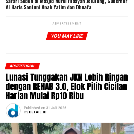
Safari Subuh di Masjid Nurul Hidayah Jelutung, Gubernur
Al Haris Santuni Anak Yatim dan Dhuafa
ADVERTISEMENT
YOU MAY LIKE
ADVERTORIAL
Lunasi Tunggakan JKN Lebih Ringan
dengan REHAB 3.0, Elok Pilih Cicilan
Harian Mulai Rp10 Ribu
Published
on
31 Juli 2026
By
DETAIL.ID