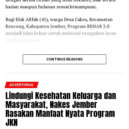
harian maupun bulanan sesuai kemampuan.
Bagi Elok Afifah (41), warga Desa Cakru, Kecamatan
Kencong, Kabupaten Jember, Program REHAB 3.0
menjadi jalan keluar untuk melunasi tunggakan iuran
JKN keluarganya.
Peserta yang terdaftar pada segmen PBPU (Pekerja
Bukan Penerima Upah) dan BP (Bukan Pekerja)
CONTINUE READING
Pemerintah Daerah itu mengaku awalnya belum
mengetahui adanya program tersebut.
ADVERTORIAL
Setelah mendapatkan penjelasan dari petugas BPJS
Lindungi Kesehatan Keluarga dan
Kesehatan mengenai skema cicilan dan prosedur
pendaftarannya, ia pun memutuskan mengikuti
Masyarakat, Nakes Jember
Program REHAB 3.0.
Rasakan Manfaat Nyata Program
JKN
“Saya merasa sangat terbantu dengan adanya Program
REHAB 3.0. Sekarang peserta bisa memilih cicilan harian