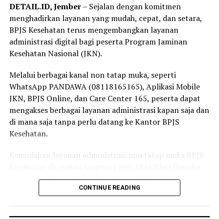
DETAIL.ID, Jember
– Sejalan dengan komitmen
ini untuk melunasi tunggakan secara bertahap. Dengan
pasien yang dapat memperoleh pemeriksaan,
menghadirkan layanan yang mudah, cepat, dan setara,
kepesertaan JKN yang tetap aktif, kita dan keluarga bisa
pengobatan, hingga rujukan sesuai kebutuhan karena
BPJS Kesehatan terus mengembangkan layanan
merasa lebih tenang karena perlindungan kesehatan
menjadi peserta JKN. Pengalaman itu membuat saya
administrasi digital bagi peserta Program Jaminan
sudah siap digunakan kapan pun dibutuhkan,” tuturnya.
semakin yakin bahwa Program JKN memiliki manfaat
Kesehatan Nasional (JKN).
yang sangat besar, terutama dalam memastikan
masyarakat tetap dapat mengakses layanan kesehatan
Melalui berbagai kanal non tatap muka, seperti
tanpa terkendala biaya,” ujar Linda.
WhatsApp PANDAWA (08118165165), Aplikasi Mobile
JKN, BPJS Online, dan Care Center 165, peserta dapat
Selain sebagai tenaga kesehatan, Linda juga merasakan
mengakses berbagai layanan administrasi kapan saja dan
langsung manfaat Program JKN dalam kehidupan
di mana saja tanpa perlu datang ke Kantor BPJS
keluarganya.
Kesehatan.
Menurutnya, ia bersama anggota keluarganya kerap
Kemudahan layanan administrasi non tatap muka BPJS
memanfaatkan layanan JKN untuk mendapatkan
Kesehatan dirasakan langsung oleh Dhia Silmi Danisha
pemeriksaan dan pengobatan ketika mengalami keluhan
(22), peserta JKN asal Desa Tegal Besar, Kecamatan
ringan, seperti batuk dan pilek.
CONTINUE READING
Kaliwates, Kabupaten Jember.
“Keluarga saya juga merasakan langsung manfaat
Ia mengatakan berbagai kanal layanan digital
Program JKN. Saat mengalami keluhan ringan seperti