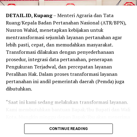
DETAIL.ID, Kupang
– Menteri Agraria dan Tata
Ruang/Kepala Badan Pertanahan Nasional (ATR/BPN),
Nusron Wahid, menetapkan kebijakan untuk
mentransformasi sejumlah layanan pertanahan agar
lebih pasti, cepat, dan memudahkan masyarakat.
Transformasi dilakukan dengan penyederhanaan
prosedur, integrasi data pertanahan, penerapan
Pengukuran Terjadwal, dan percepatan layanan
Peralihan Hak. Dalam proses transformasi layanan
pertanahan ini andil pemerintah daerah (Pemda) juga
dibutuhkan.
“Saat ini kami sedang melakukan transformasi layanan.
Kami membutuhkan bantuan Bapak/Ibu Bupati dan Wali
Kota. Mungkin minggu depan Bapak/Ibu akan menerima
Surat Edaran Bersama Kemendagri dan ATR/BPN terkait
CONTINUE READING
Pengukuran Terjadwal sama Peralihan Hak. Kita ingin