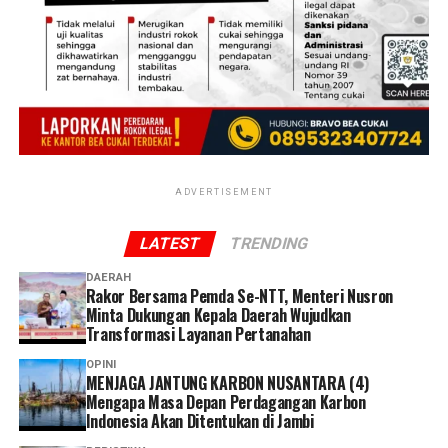
saat pasokan melimpah.
Merespons paparan tersebut, Bupati Jember
Muhammad Fawait menegaskan bahwa kepastian pasar
bagi hasil tani warga menjadi prioritas pemerintah
daerah dalam menjaga pilar ekonomi perdesaan.
“Kami berkomitmen terus memperkuat koordinasi
bersama Bulog untuk mendukung ketahanan pangan
ADVERTISEMENT
dan meningkatkan kesejahteraan petani,” tutur Gus
Fawait.
LATEST
TRENDING
DAERAH
Rakor Bersama Pemda Se-NTT, Menteri Nusron
Minta Dukungan Kepala Daerah Wujudkan
Transformasi Layanan Pertanahan
OPINI
MENJAGA JANTUNG KARBON NUSANTARA (4)
Mengapa Masa Depan Perdagangan Karbon
Indonesia Akan Ditentukan di Jambi