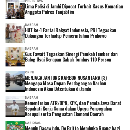
PERISTIWA
Lima Polisi di Jambi Dipecat Terkait Kasus Kematian
Anggota Polres Tanjabtim
DAERAH
HUT ke-1 Partai Rakyat Indonesia, PRI Tegaskan
Dukungan terhadap Pemerintahan Prabowo
DAERAH
Gus Fawait Tegaskan Sinergi Pemkab Jember dan
Bulog Usai Serapan Gabah Tembus 110 Persen
OPINI
MENJAGA JANTUNG KARBON NUSANTARA (3)
Mengapa Masa Depan Perdagangan Karbon
Indonesia Akan Ditentukan di Jambi
DAERAH
Kementerian ATR/BPN, KPK, dan Pemda Jawa Barat
Sepakati Kerja Sama dalam Upaya Pencegahan
Korupsi serta Penguatan Ekonomi Daerah
NASIONAL
Menuju Dasawindu, De Britto Membuka Ruang bagi