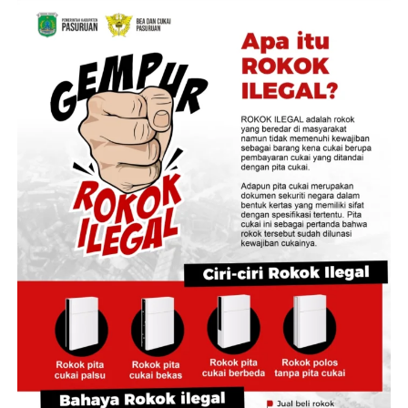
Pertemuan tersebut membahas langkah strategis
penstabilan harga di tingkat produsen, pengelolaan
cadangan beras, hingga skema perlindungan
pendapatan petani lokal.
Direktur Pengadaan Bulog RI, Prihasto Setyanto,
menyampaikan bahwa tingginya angka penyerapan
gabah di kawasan lumbung pangan ini menunjukkan
kuatnya koordinasi antarinstansi di daerah.
“Capaian ini menjadi bukti sinergi yang baik antara
Bulog, Pemerintah Kabupaten Jember, dan seluruh
pemangku kepentingan dalam mendukung
kesejahteraan petani sekaligus menjaga ketersediaan
stok pangan,” kata Prihasto.
Masuknya pasokan gabah ke gudang-gudang Bulog
secara masif dinilai efektif mencegah penurunan harga
gabah kering panen di tingkat petani yang kerap terjadi