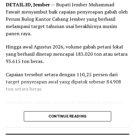
Bandar Lampung juga diisi dengan sejumlah agenda
DETAIL.ID, Jember
— Bupati Jember Muhammad
bakti sosial, di antaranya donor darah hingga
Fawait menyambut baik capaian penyerapan gabah oleh
peluncuran ambulans yang diperuntukkan bagi 38 DPD
Perum Bulog Kantor Cabang Jember yang berhasil
PRI di seluruh Indonesia.
melampaui target tahunan usai berakhirnya musim
panen raya.
Reporter:
Juan Ambarita
Hingga awal Agustus 2026, volume gabah petani lokal
yang berhasil diserap mencapai 183.020 ton atau setara
93.615 ton beras.
Capaian tersebut setara dengan 110,25 persen dari
target penyerapan awal yang dipatok sebesar 84.908
ton setara beras.
Data kinerja pasokan pangan ini dipaparkan langsung
oleh Direktur Pengadaan Perum Bulog RI Prihasto
Setyanto saat beraudiensi dengan Bupati Jember
CONTINUE READING
Muhammad Fawait di Jember, Rabu, 5 Agustus 2026.