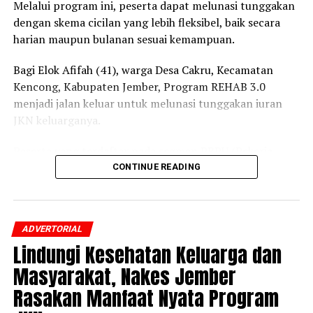
Melalui program ini, peserta dapat melunasi tunggakan
dengan skema cicilan yang lebih fleksibel, baik secara
harian maupun bulanan sesuai kemampuan.
Bagi Elok Afifah (41), warga Desa Cakru, Kecamatan
Kencong, Kabupaten Jember, Program REHAB 3.0
menjadi jalan keluar untuk melunasi tunggakan iuran
JKN keluarganya.
Peserta yang terdaftar pada segmen PBPU (Pekerja
Bukan Penerima Upah) dan BP (Bukan Pekerja)
CONTINUE READING
Pemerintah Daerah itu mengaku awalnya belum
mengetahui adanya program tersebut.
ADVERTORIAL
Setelah mendapatkan penjelasan dari petugas BPJS
Lindungi Kesehatan Keluarga dan
Kesehatan mengenai skema cicilan dan prosedur
pendaftarannya, ia pun memutuskan mengikuti
Masyarakat, Nakes Jember
Program REHAB 3.0.
Rasakan Manfaat Nyata Program
“Saya merasa sangat terbantu dengan adanya Program