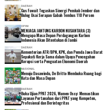
administrasi sesuai kebutuhan dan kondisi masing-
DAERAH
masing.
Gus Fawait Tegaskan Sinergi Pemkab Jember dan
Bulog Usai Serapan Gabah Tembus 110 Persen
Ia pun menganggap kepesertaan JKN penting dimiliki
sebagai bentuk perlindungan kesehatan bagi diri sendiri
OPINI
MENJAGA JANTUNG KARBON NUSANTARA (3)
dan keluarga sekaligus mendukung keberlangsungan
Mengapa Masa Depan Perdagangan Karbon
Program JKN.
Indonesia Akan Ditentukan di Jambi
“Menurut saya, layanan non tatap muka ini sangat
DAERAH
Kementerian ATR/BPN, KPK, dan Pemda Jawa Barat
memudahkan karena semua urusan administrasi bisa
Sepakati Kerja Sama dalam Upaya Pencegahan
diakses cukup melalui handphone. Saya berharap ke
Korupsi serta Penguatan Ekonomi Daerah
depannya layanannya terus dikembangkan agar semakin
NASIONAL
mudah digunakan dan kendala teknis bisa semakin
Menuju Dasawindu, De Britto Membuka Ruang bagi
diminimalkan. Dengan begitu, peserta bisa mengurus
Kota dan Masa Depan
administrasi dengan lebih cepat tanpa harus datang dan
mengantre di kantor,” tuturnya. (*)
DAERAH
Buka Ujian PPAT 2026, Wamen Ossy: Memastikan
Layanan Pertanahan dari PPAT yang Kompeten,
Profesional dan Berintegritas