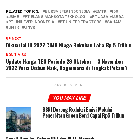
RELATED TOPICS:
BURSA EFEK INDONESIA
EMTK
IDX
JSMR
PT ELANG MAHKOTA TEKNOLOGI
PT JASA MARGA
PT UNILEVER INDONESIA
PT UNITED TRACTORS
SAHAM
UNTR
UNVR
UP NEXT
Dikuartal III 2022 CIMB Niaga Bukukan Laba Rp 5 Triliun
DON'T MISS
Update Harga TBS Periode 28 Oktober – 3 November
2022 Versi Disbun Naik, Bagaimana di Tingkat Petani?
ADVERTISEMENT
YOU MAY LIKE
BBNI Dorong Reduksi Emisi Melalui
Penerbitan Green Bond Capai Rp5 Triliun
Sesi II Dimulai, Saham BRI dan BELL Menjadi