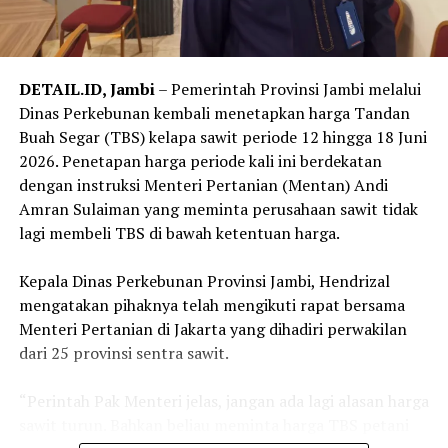
DETAIL.ID, Jambi
– Pemerintah Provinsi Jambi melalui
Dinas Perkebunan kembali menetapkan harga Tandan
Buah Segar (TBS) kelapa sawit periode 12 hingga 18 Juni
2026. Penetapan harga periode kali ini berdekatan
dengan instruksi Menteri Pertanian (Mentan) Andi
Amran Sulaiman yang meminta perusahaan sawit tidak
lagi membeli TBS di bawah ketentuan harga.
‎Kepala Dinas Perkebunan Provinsi Jambi, Hendrizal
mengatakan pihaknya telah mengikuti rapat bersama
Menteri Pertanian di Jakarta yang dihadiri perwakilan
dari 25 provinsi sentra sawit.
“Perintah Pak Menteri jelas, jangan ada lagi alasan harga
sawit turun. Bahkan beliau meminta harga TBS petani