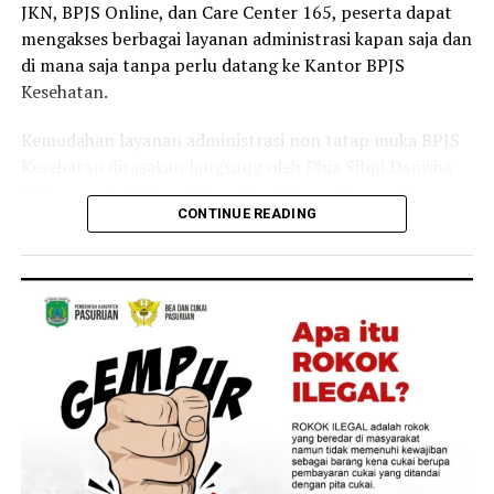
JKN, BPJS Online, dan Care Center 165, peserta dapat
Selain sebagai tenaga kesehatan, Linda juga merasakan
mengakses berbagai layanan administrasi kapan saja dan
langsung manfaat Program JKN dalam kehidupan
di mana saja tanpa perlu datang ke Kantor BPJS
keluarganya.
Kesehatan.
Menurutnya, ia bersama anggota keluarganya kerap
Kemudahan layanan administrasi non tatap muka BPJS
memanfaatkan layanan JKN untuk mendapatkan
Kesehatan dirasakan langsung oleh Dhia Silmi Danisha
pemeriksaan dan pengobatan ketika mengalami keluhan
(22), peserta JKN asal Desa Tegal Besar, Kecamatan
ringan, seperti batuk dan pilek.
CONTINUE READING
Kaliwates, Kabupaten Jember.
“Keluarga saya juga merasakan langsung manfaat
Ia mengatakan berbagai kanal layanan digital
Program JKN. Saat mengalami keluhan ringan seperti
membantunya mengurus kebutuhan administrasi
batuk atau pilek, kami dapat segera memeriksakan diri
kepesertaan secara praktis tanpa harus datang ke
dan memperoleh pelayanan kesehatan yang dibutuhkan.
Kantor BPJS Kesehatan.
Kehadiran Program JKN membuat kami merasa lebih
tenang karena tidak perlu khawatir terhadap biaya saat
“Saya baru tahu kalau banyak layanan administrasi JKN
membutuhkan pengobatan,” tuturnya.
ternyata bisa diakses lewat Aplikasi Mobile JKN setelah
dijelaskan oleh petugas BPJS Keliling. Sejak itu saya lebih
Pengalamannya melayani pasien sekaligus merasakan
sering menggunakan aplikasi karena lebih praktis. Dari
manfaat JKN sebagai peserta membuatnya semakin