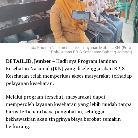
Elok mengaku hanya membutuhkan beberapa langkah
melalui WhatsApp PANDAWA untuk mendaftar
Program REHAB 3.0.
Menurutnya, proses yang sederhana dan tidak
mengharuskannya datang ke kantor BPJS Kesehatan
Linda Khoirun Nisa menunjukkan layanan Mobile JKN. (Foto:
Dok/Humas BPJS Kesehatan Cabang Jember)
membuat layanan tersebut lebih praktis dan mudah
DETAIL.ID, Jember
– Hadirnya Program Jaminan
diakses.
Kesehatan Nasional (JKN) yang diselenggarakan BPJS
“Saya langsung mendaftar Program REHAB 3.0 melalui
Kesehatan telah memperluas akses masyarakat terhadap
Aplikasi Mobile JKN dan prosesnya sangat mudah. Saya
pelayanan kesehatan.
tidak perlu datang ke kantor BPJS Kesehatan. Bagi saya,
Melalui program tersebut, masyarakat dapat
skema cicilan yang fleksibel benar-benar menjadi solusi
memperoleh layanan kesehatan yang lebih mudah tanpa
karena saya bisa mencicil tunggakan sesuai kemampuan.
harus terbebani biaya pengobatan, sehingga
Saya juga bersyukur pemerintah tetap hadir
kekhawatiran akan tingginya biaya berobat semakin
memberikan perlindungan kesehatan bagi masyarakat
berkurang.
yang membutuhkan,” katanya.