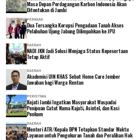
Masa Depan Perdagangan Karbon Indonesia Akan
diakses cukup melalui handphone. Saya berharap ke
Ditentukan di Jambi
depannya layanannya terus dikembangkan agar semakin
PERKARA
mudah digunakan dan kendala teknis bisa semakin
Dua Tersangka Korupsi Pengadaan Tanah Akses
diminimalkan. Dengan begitu, peserta bisa mengurus
Pelabuhan Ujung Jabung Dilimpahkan ke JPU
administrasi dengan lebih cepat tanpa harus datang dan
mengantre di kantor,” tuturnya. (*)
DAERAH
NADI JKN Jadi Solusi Menjaga Status Kepesertaan
Tetap Aktif
DAERAH
Akademisi UIN KHAS Sebut Home Care Jember
Jawaban bagi Warga Rentan
PERISTIWA
‎Kejati Jambi Ingatkan Masyarakat Waspadai
Penipuan Catut Nama Kajati, Asintel, dan Kasi
Penkum
DAERAH
Menteri ATR/Kepala BPN Tetapkan Standar Waktu
Layanan untuk Pengukuran Tanah dan Peralihan Hak