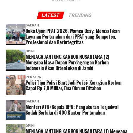
proses bisa dilakukan dengan cepat hanya dengan
ADVERTISEMENT
mengikuti petunjuk dari petugas,” ucap Dhia.
LATEST
TRENDING
Dhia menilai layanan administrasi non tatap muka
DAERAH
menjadi solusi yang memudahkan peserta dalam
Buka Ujian PPAT 2026, Wamen Ossy: Memastikan
mengakses layanan BPJS Kesehatan.
Layanan Pertanahan dari PPAT yang Kompeten,
Profesional dan Berintegritas
Selain lebih praktis dan menghemat waktu, menurutnya
OPINI
keberadaan berbagai kanal layanan digital memberikan
MENJAGA JANTUNG KARBON NUSANTARA (2)
Mengapa Masa Depan Perdagangan Karbon
lebih banyak pilihan bagi peserta untuk mengurus
Indonesia Akan Ditentukan di Jambi
administrasi sesuai kebutuhan dan kondisi masing-
masing.
PERKARA
Polisi Tipu Polisi Buat Jadi Polisi: Kerugian Korban
Capai Rp 7,8 Milliar, Dua Oknum Ditahan
Ia pun menganggap kepesertaan JKN penting dimiliki
sebagai bentuk perlindungan kesehatan bagi diri sendiri
DAERAH
dan keluarga sekaligus mendukung keberlangsungan
Menteri ATR/Kepala BPN: Pengukuran Terjadwal
Program JKN.
Sudah Berlaku di 400 Kantor Pertanahan
“Menurut saya, layanan non tatap muka ini sangat
OPINI
MENJAGA JANTUNG KARBON NUSANTARA (1) Mengapa
memudahkan karena semua urusan administrasi bisa