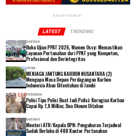
sangat memudahkan. Saya tidak perlu datang ke kantor
membutuhkan pelayanan kesehatan,” ucap Linda. (*)
atau mengantre. Selama persyaratannya lengkap, semua
proses bisa dilakukan dengan cepat hanya dengan
ADVERTISEMENT
mengikuti petunjuk dari petugas,” ucap Dhia.
LATEST
TRENDING
Dhia menilai layanan administrasi non tatap muka
DAERAH
menjadi solusi yang memudahkan peserta dalam
Buka Ujian PPAT 2026, Wamen Ossy: Memastikan
mengakses layanan BPJS Kesehatan.
Layanan Pertanahan dari PPAT yang Kompeten,
Profesional dan Berintegritas
Selain lebih praktis dan menghemat waktu, menurutnya
OPINI
keberadaan berbagai kanal layanan digital memberikan
MENJAGA JANTUNG KARBON NUSANTARA (2)
Mengapa Masa Depan Perdagangan Karbon
lebih banyak pilihan bagi peserta untuk mengurus
Indonesia Akan Ditentukan di Jambi
administrasi sesuai kebutuhan dan kondisi masing-
masing.
PERKARA
Polisi Tipu Polisi Buat Jadi Polisi: Kerugian Korban
Capai Rp 7,8 Milliar, Dua Oknum Ditahan
Ia pun menganggap kepesertaan JKN penting dimiliki
sebagai bentuk perlindungan kesehatan bagi diri sendiri
DAERAH
dan keluarga sekaligus mendukung keberlangsungan
Menteri ATR/Kepala BPN: Pengukuran Terjadwal
Program JKN.
Sudah Berlaku di 400 Kantor Pertanahan