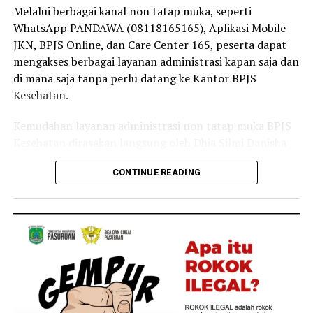
masyarakat tetap dapat mengakses layanan kesehatan
Melalui berbagai kanal non tatap muka, seperti
tanpa terkendala biaya,” ujar Linda.
WhatsApp PANDAWA (08118165165), Aplikasi Mobile
JKN, BPJS Online, dan Care Center 165, peserta dapat
Selain sebagai tenaga kesehatan, Linda juga merasakan
mengakses berbagai layanan administrasi kapan saja dan
langsung manfaat Program JKN dalam kehidupan
di mana saja tanpa perlu datang ke Kantor BPJS
keluarganya.
Kesehatan.
Menurutnya, ia bersama anggota keluarganya kerap
Kemudahan layanan administrasi non tatap muka BPJS
memanfaatkan layanan JKN untuk mendapatkan
Kesehatan dirasakan langsung oleh Dhia Silmi Danisha
pemeriksaan dan pengobatan ketika mengalami keluhan
(22), peserta JKN asal Desa Tegal Besar, Kecamatan
ringan, seperti batuk dan pilek.
CONTINUE READING
Kaliwates, Kabupaten Jember.
“Keluarga saya juga merasakan langsung manfaat
Ia mengatakan berbagai kanal layanan digital
Program JKN. Saat mengalami keluhan ringan seperti
membantunya mengurus kebutuhan administrasi
batuk atau pilek, kami dapat segera memeriksakan diri
kepesertaan secara praktis tanpa harus datang ke
dan memperoleh pelayanan kesehatan yang dibutuhkan.
Kantor BPJS Kesehatan.
Kehadiran Program JKN membuat kami merasa lebih
tenang karena tidak perlu khawatir terhadap biaya saat
“Saya baru tahu kalau banyak layanan administrasi JKN
membutuhkan pengobatan,” tuturnya.
ternyata bisa diakses lewat Aplikasi Mobile JKN setelah