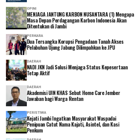
“Menurut saya, layanan non tatap muka ini sangat
OPINI
MENJAGA JANTUNG KARBON NUSANTARA (1) Mengapa
memudahkan karena semua urusan administrasi bisa
Masa Depan Perdagangan Karbon Indonesia Akan
diakses cukup melalui handphone. Saya berharap ke
Ditentukan di Jambi
depannya layanannya terus dikembangkan agar semakin
PERKARA
mudah digunakan dan kendala teknis bisa semakin
Dua Tersangka Korupsi Pengadaan Tanah Akses
diminimalkan. Dengan begitu, peserta bisa mengurus
Pelabuhan Ujung Jabung Dilimpahkan ke JPU
administrasi dengan lebih cepat tanpa harus datang dan
mengantre di kantor,” tuturnya. (*)
DAERAH
NADI JKN Jadi Solusi Menjaga Status Kepesertaan
Tetap Aktif
DAERAH
Akademisi UIN KHAS Sebut Home Care Jember
Jawaban bagi Warga Rentan
PERISTIWA
‎Kejati Jambi Ingatkan Masyarakat Waspadai
Penipuan Catut Nama Kajati, Asintel, dan Kasi
Penkum
DAERAH