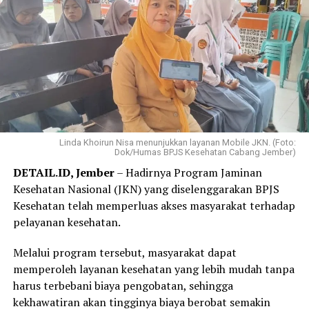
pembayaran terasa jauh lebih ringan,” ujar Elok, Jumat,
31 Juli 2026.
Elok mengaku hanya membutuhkan beberapa langkah
melalui WhatsApp PANDAWA untuk mendaftar
Program REHAB 3.0.
Menurutnya, proses yang sederhana dan tidak
mengharuskannya datang ke kantor BPJS Kesehatan
Linda Khoirun Nisa menunjukkan layanan Mobile JKN. (Foto:
Dok/Humas BPJS Kesehatan Cabang Jember)
membuat layanan tersebut lebih praktis dan mudah
DETAIL.ID, Jember
– Hadirnya Program Jaminan
diakses.
Kesehatan Nasional (JKN) yang diselenggarakan BPJS
“Saya langsung mendaftar Program REHAB 3.0 melalui
Kesehatan telah memperluas akses masyarakat terhadap
Aplikasi Mobile JKN dan prosesnya sangat mudah. Saya
pelayanan kesehatan.
tidak perlu datang ke kantor BPJS Kesehatan. Bagi saya,
Melalui program tersebut, masyarakat dapat
skema cicilan yang fleksibel benar-benar menjadi solusi
memperoleh layanan kesehatan yang lebih mudah tanpa
karena saya bisa mencicil tunggakan sesuai kemampuan.
harus terbebani biaya pengobatan, sehingga
Saya juga bersyukur pemerintah tetap hadir
kekhawatiran akan tingginya biaya berobat semakin
memberikan perlindungan kesehatan bagi masyarakat