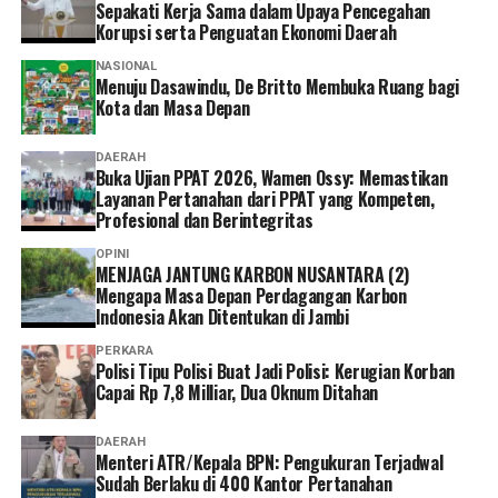
Sepakati Kerja Sama dalam Upaya Pencegahan
masyarakat sekitar, Fadli mengatakan pembangunan
Korupsi serta Penguatan Ekonomi Daerah
kawasan budaya membutuhkan waktu dan tidak hanya
berfokus pada infrastruktur.
NASIONAL
Menuju Dasawindu, De Britto Membuka Ruang bagi
Kota dan Masa Depan
‎”Ekosistemnya harus dibangun, SDM juga harus
dipersiapkan. Seperti Borobudur, sudah ada kawasan
DAERAH
untuk pasar UMKMnya jadi hidup masyarakat.
Buka Ujian PPAT 2026, Wamen Ossy: Memastikan
Layanan Pertanahan dari PPAT yang Kompeten,
Muarojambi juga harus dibangun dengan melibatkan
Profesional dan Berintegritas
seluruh pihak, termasuk masyarakat,” ujarnya.
OPINI
MENJAGA JANTUNG KARBON NUSANTARA (2)
‎Sementara itu, seorang warga Muarojambi menilai
Mengapa Masa Depan Perdagangan Karbon
pelibatan masyarakat dalam pengembangan kawasan
Indonesia Akan Ditentukan di Jambi
masih belum optimal.
PERKARA
Polisi Tipu Polisi Buat Jadi Polisi: Kerugian Korban
‎”Ya, ada yang dianakemaskan, ada yang tidak. Kami juga
Capai Rp 7,8 Milliar, Dua Oknum Ditahan
kaget tadi tiba-tiba baru ada undangan,” tuturnya.
DAERAH
Menteri ATR/Kepala BPN: Pengukuran Terjadwal
‎Warga berharap keberadaan Museum Sriwijaya
Sudah Berlaku di 400 Kantor Pertanahan
Dharmakirti dan revitalisasi KCBN Muarojambi benar-