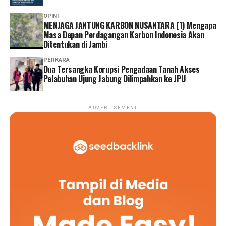
benar memberikan manfaat bagi masyarakat sekitar,
OPINI
pelaku UMKM, serta komunitas budaya di kawasan
MENJAGA JANTUNG KARBON NUSANTARA (1) Mengapa
Masa Depan Perdagangan Karbon Indonesia Akan
tersebut.
Ditentukan di Jambi
Reporter:
Juan Ambarita
PERKARA
Dua Tersangka Korupsi Pengadaan Tanah Akses
Pelabuhan Ujung Jabung Dilimpahkan ke JPU
ADVERTISEMENT