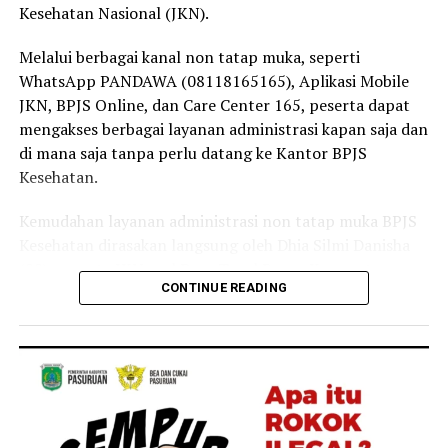
Kesehatan Nasional (JKN).
yang sangat besar, terutama dalam memastikan
masyarakat tetap dapat mengakses layanan kesehatan
Melalui berbagai kanal non tatap muka, seperti
tanpa terkendala biaya,” ujar Linda.
WhatsApp PANDAWA (08118165165), Aplikasi Mobile
JKN, BPJS Online, dan Care Center 165, peserta dapat
Selain sebagai tenaga kesehatan, Linda juga merasakan
mengakses berbagai layanan administrasi kapan saja dan
langsung manfaat Program JKN dalam kehidupan
di mana saja tanpa perlu datang ke Kantor BPJS
keluarganya.
Kesehatan.
Menurutnya, ia bersama anggota keluarganya kerap
Kemudahan layanan administrasi non tatap muka BPJS
memanfaatkan layanan JKN untuk mendapatkan
Kesehatan dirasakan langsung oleh Dhia Silmi Danisha
pemeriksaan dan pengobatan ketika mengalami keluhan
(22), peserta JKN asal Desa Tegal Besar, Kecamatan
ringan, seperti batuk dan pilek.
CONTINUE READING
Kaliwates, Kabupaten Jember.
“Keluarga saya juga merasakan langsung manfaat
Ia mengatakan berbagai kanal layanan digital
Program JKN. Saat mengalami keluhan ringan seperti
membantunya mengurus kebutuhan administrasi
batuk atau pilek, kami dapat segera memeriksakan diri
kepesertaan secara praktis tanpa harus datang ke
dan memperoleh pelayanan kesehatan yang dibutuhkan.
Kantor BPJS Kesehatan.
Kehadiran Program JKN membuat kami merasa lebih
tenang karena tidak perlu khawatir terhadap biaya saat