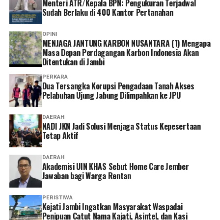
Menteri ATR/Kepala BPN: Pengukuran Terjadwal
Program JKN.
Sudah Berlaku di 400 Kantor Pertanahan
“Menurut saya, layanan non tatap muka ini sangat
OPINI
MENJAGA JANTUNG KARBON NUSANTARA (1) Mengapa
memudahkan karena semua urusan administrasi bisa
Masa Depan Perdagangan Karbon Indonesia Akan
diakses cukup melalui handphone. Saya berharap ke
Ditentukan di Jambi
depannya layanannya terus dikembangkan agar semakin
PERKARA
mudah digunakan dan kendala teknis bisa semakin
Dua Tersangka Korupsi Pengadaan Tanah Akses
diminimalkan. Dengan begitu, peserta bisa mengurus
Pelabuhan Ujung Jabung Dilimpahkan ke JPU
administrasi dengan lebih cepat tanpa harus datang dan
mengantre di kantor,” tuturnya. (*)
DAERAH
NADI JKN Jadi Solusi Menjaga Status Kepesertaan
Tetap Aktif
DAERAH
Akademisi UIN KHAS Sebut Home Care Jember
Jawaban bagi Warga Rentan
PERISTIWA
‎Kejati Jambi Ingatkan Masyarakat Waspadai
Penipuan Catut Nama Kajati, Asintel, dan Kasi