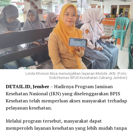
tidak mampu melunasinya sekaligus. Kini saya bisa
mencicil sedikit demi sedikit sehingga beban
pembayaran terasa jauh lebih ringan,” ujar Elok, Jumat,
31 Juli 2026.
Elok mengaku hanya membutuhkan beberapa langkah
melalui WhatsApp PANDAWA untuk mendaftar
Program REHAB 3.0.
Menurutnya, proses yang sederhana dan tidak
mengharuskannya datang ke kantor BPJS Kesehatan
Linda Khoirun Nisa menunjukkan layanan Mobile JKN. (Foto:
Dok/Humas BPJS Kesehatan Cabang Jember)
membuat layanan tersebut lebih praktis dan mudah
DETAIL.ID, Jember
– Hadirnya Program Jaminan
diakses.
Kesehatan Nasional (JKN) yang diselenggarakan BPJS
“Saya langsung mendaftar Program REHAB 3.0 melalui
Kesehatan telah memperluas akses masyarakat terhadap
Aplikasi Mobile JKN dan prosesnya sangat mudah. Saya
pelayanan kesehatan.
tidak perlu datang ke kantor BPJS Kesehatan. Bagi saya,
Melalui program tersebut, masyarakat dapat
skema cicilan yang fleksibel benar-benar menjadi solusi
memperoleh layanan kesehatan yang lebih mudah tanpa
karena saya bisa mencicil tunggakan sesuai kemampuan.