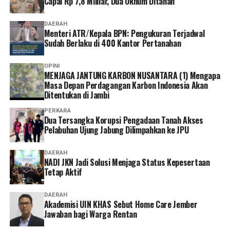
Capai Rp 7,8 Milliar, Dua Oknum Ditahan
DAERAH
Menteri ATR/Kepala BPN: Pengukuran Terjadwal
Momen paling menyentuh terjadi ketika Yohanes Heri
Sudah Berlaku di 400 Kantor Pertanahan
Widodo, mewakili seluruh orang tua, secara simbolis
menyerahkan para siswa kepada sekolah. Tepuk tangan
OPINI
MENJAGA JANTUNG KARBON NUSANTARA (1) Mengapa
yang mengiringi prosesi sederhana itu seolah menjadi
Masa Depan Perdagangan Karbon Indonesia Akan
penanda lahirnya sebuah komitmen baru. Sekolah dan
Ditentukan di Jambi
keluarga kini berjalan berdampingan, saling
PERKARA
menguatkan demi masa depan anak-anak.
Dua Tersangka Korupsi Pengadaan Tanah Akses
Pelabuhan Ujung Jabung Dilimpahkan ke JPU
Inspirasi kemudian hadir melalui kisah Prof. Dr. (HC). Ir.
Bambang Pramujati, S.T., M.Sc.Eng., Ph.D., IPU, ASEAN
DAERAH
Eng., Rektor Institut Teknologi Sepuluh Nopember
NADI JKN Jadi Solusi Menjaga Status Kepesertaan
Tetap Aktif
(ITS) Surabaya sekaligus alumni SMA Kolese De Britto.
Ia berbagi perjalanan hidup yang membuktikan bahwa
DAERAH
pendidikan karakter yang diperoleh di bangku sekolah
Akademisi UIN KHAS Sebut Home Care Jember
mampu menjadi fondasi ketika menghadapi tantangan
Jawaban bagi Warga Rentan
kehidupan dan dunia profesional. Baginya, ilmu