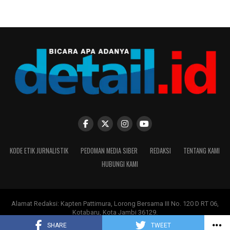
membentuk cara berpikir, cara bersikap, dan cara hidup
para siswa. Sebab di SMA Kolese De Britto, pendidikan
bukan hanya tentang mempersiapkan lulusan yang siap
menghadapi masa depan, melainkan juga tentang
menghadirkan manusia yang mampu memberi arti bagi
kehidupan orang lain. Dari aula pada pagi, lapangan
basket dan ruang kelas itu, sebuah perjalanan baru
dimulai dengan perjalanan untuk belajar, bertumbuh,
dan menjadi pribadi yang membawa harapan bagi dunia.
(*)
KODE ETIK JURNALISTIK
PEDOMAN MEDIA SIBER
REDAKSI
TENTANG KAMI
HUBUNGI KAMI
Alamat Redaksi: Kapten Pattimura, Lorong Bersama III No. 120 D RT 06,
Kotabaru, Kota Jambi 36129.
Copyright ©
DETAIL.ID
-
PT Moksha Multi Media
.
SHARE
TWEET