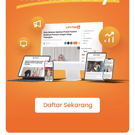
kegiatan MPLS yang akan berlangsung selama 13–17
Juli 2026 melalui pendekatan informatif, formatif, dan
transformatif. Sejak hari pertama, diajak memahami
bahwa menjadi bagian dari De Britto berarti siap belajar,
hidup bersama, dan bertumbuh sebagai pribadi yang
bertanggung jawab.
Menjelang berakhirnya kegiatan, Romo Agustinus Sugiyo
Pitoyo, SJ, mengajak para orang tua untuk tetap hadir
dalam perjalanan pendidikan putra-putra yang
berproses di De Britto. Menurutnya, sekolah tidak dapat
berjalan sendiri, karena pendidikan akan menemukan
maknanya ketika keluarga dan sekolah saling percaya,
saling mendukung, dan terus menjaga komunikasi demi
perkembangan setiap anak.
Penyerahan siswa baru dan Pra MPLS akhirnya menjadi
lebih dari sekadar agenda tahunan. Momen ini adalah
titik awal sebuah perjalanan panjang yang akan