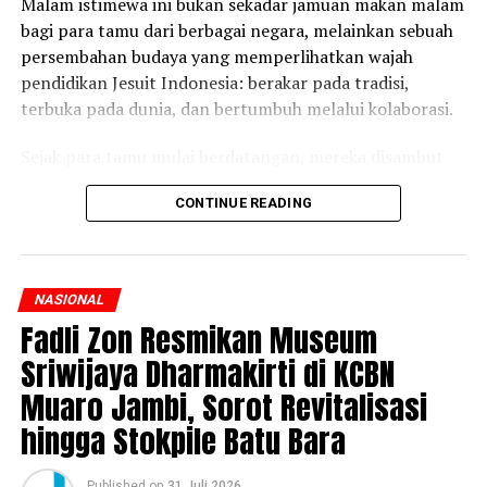
Malam istimewa ini bukan sekadar jamuan makan malam
bagi para tamu dari berbagai negara, melainkan sebuah
persembahan budaya yang memperlihatkan wajah
pendidikan Jesuit Indonesia: berakar pada tradisi,
terbuka pada dunia, dan bertumbuh melalui kolaborasi.
Sejak para tamu mulai berdatangan, mereka disambut
alunan kerawitan Gangsa Kulila yang dibawakan para
CONTINUE READING
siswa SMA Kolese De Britto. Gending gamelan Jawa
menghadirkan suasana teduh sekaligus menjadi simbol
keramahan masyarakat Yogyakarta dalam menyambut
para sahabat dari berbagai belahan dunia. Penampilan
NASIONAL
tersebut menjadi pembuka yang memperlihatkan bahwa
Fadli Zon Resmikan Museum
kebudayaan lokal tetap memiliki tempat penting di
Sriwijaya Dharmakirti di KCBN
tengah perjumpaan internasional.
Muaro Jambi, Sorot Revitalisasi
Nuansa kebudayaan semakin terasa ketika satu siswa
hingga Stokpile Batu Bara
menampilkan Tari De Britto, sebuah tarian khas yang
lahir dari semangat dan identitas sekolah, bahwa tarian
Published
on
31 Juli 2026