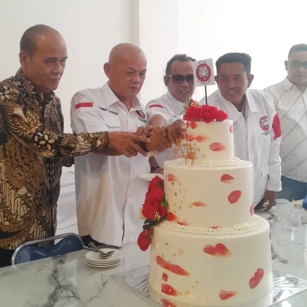
akan memperoleh jadwal pelaksanaan paling lambat
tujuh hari sejak permohonan didaftarkan. Setelah bidang
tanah selesai diukur, selanjutnya proses penyelesaian
Peta Bidang Tanah (PBT) ditargetkan rampung
maksimal lima hari.
“Kami sudah buat keputusan, masa tunggu kalau kita
datang, misal masyarakat datang Selasa, daftar untuk
minta diukur tanahnya, paling lambat Senin depan
harus sudah diukur. Tujuh hari paling lambat. Setelah itu
jadi, peta bidangnya paling lambat lima hari harus sudah
jadi,” kata Menteri Nusron.
Di hadapan Gubernur, Wakil Gubernur, Sekretaris
Daerah, serta para Bupati/Wali Kota se-NTT, Menteri
Nusron juga menjelaskan terkait layanan pertanahan
yang berhubungan langsung dengan peran Pemda, yaitu
layanan Peralihan Hak. Menurutnya, salah satu kendala
yang menghambat proses Peralihan Hak atau balik nama