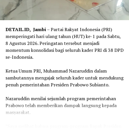
adalah lamanya proses verifikasi Bea Perolehan Hak atas
Tanah dan Bangunan (BPHTB).
Oleh karena itu, Menteri ATR/Kepala BPN mengajak
para kepala daerah untuk memperkuat kerja sama
DETAIL.ID,
Jambi
– Partai Rakyat Indonesia (PRI)
melalui integrasi data antara Nomor Identifikasi Bidang
memperingati hari ulang tahun (HUT) ke-1 pada Sabtu,
(NIB) atau Nomor Induk Bidang Tanah dengan Nomor
8 Agustus 2026. Peringatan tersebut menjadi
Objek Pajak (NOP). Integrasi tersebut diharapkan
momentum konsolidasi bagi seluruh kader PRI di 38 DPD
mampu menyinkronkan data pertanahan dan
se-Indonesia.
perpajakan, baik dari sisi luasan maupun bentuk bidang
tanah sehingga penetapan BPHTB menjadi lebih akurat.
‎Ketua Umum PRI, Muhammad Nazaruddin dalam
sambutannya mengajak seluruh kader untuk mendukung
“Peralihan Hak itu saat jual beli tanah kan perlu balik
penuh pemerintahan Presiden Prabowo Subianto.
nama, saat ini juga lama. Alasannya macam-macam,
salah satunya verifikasi BPHTB-nya lama. Karena itu,
‎Nazaruddin menilai sejumlah program pemerintahan
saya butuh NOP sama dengan NIB sinkron dan cepat,
Prabowo telah memberikan dampak langsung kepada
supaya verifikasi BPHTB cepat. Sekarang, kami buat
masyarakat.
aturan main, verifikasi BPHTB di Pemda maksimal harus
tiga hari,” kata Menteri Nusron.
‎”Saya melihat bahwa program-program Bapak Presiden