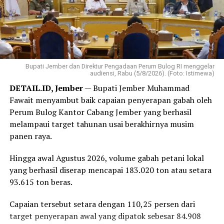
Tematik, Agus Apriawan; dan Tenaga Ahli Bidang
‎”Terima kasih kepada seluruh rekan-rekan. Ini HUT
Komunikasi Publik, Rahmat Sahid.
pertama kita. Mari jaga solidaritas demi mewujudkan visi
besar Partai Rakyat Indonesia,” kata Robert.
Bupati Jember dan Direktur Pengadaan Perum Bulog RI menggelar
‎Selain perayaan HUT, kegiatan yang dipusatkan di
audiensi, Rabu (5/8/2026). (Foto: Istimewa)
Bandar Lampung juga diisi dengan sejumlah agenda
DETAIL.ID, Jember
— Bupati Jember Muhammad
bakti sosial, di antaranya donor darah hingga
Fawait menyambut baik capaian penyerapan gabah oleh
peluncuran ambulans yang diperuntukkan bagi 38 DPD
Perum Bulog Kantor Cabang Jember yang berhasil
PRI di seluruh Indonesia.
melampaui target tahunan usai berakhirnya musim
panen raya.
Reporter:
Juan Ambarita
Hingga awal Agustus 2026, volume gabah petani lokal
yang berhasil diserap mencapai 183.020 ton atau setara
93.615 ton beras.
Capaian tersebut setara dengan 110,25 persen dari
target penyerapan awal yang dipatok sebesar 84.908