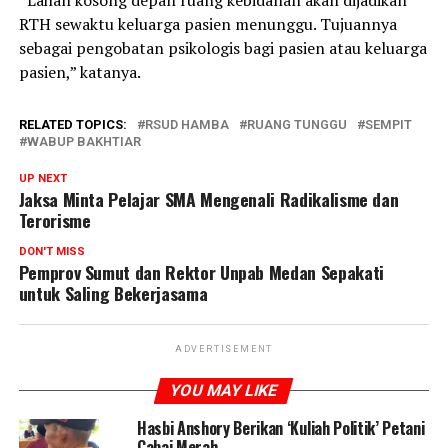
“Lahan kosong depan ruang kebidanan akan dijadikan
RTH sewaktu keluarga pasien menunggu. Tujuannya
sebagai pengobatan psikologis bagi pasien atau keluarga
pasien,” katanya.
RELATED TOPICS:
RSUD HAMBA
RUANG TUNGGU
SEMPIT
WABUP BAKHTIAR
UP NEXT
Jaksa Minta Pelajar SMA Mengenali Radikalisme dan
Terorisme
DON'T MISS
Pemprov Sumut dan Rektor Unpab Medan Sepakati
untuk Saling Bekerjasama
ADVERTISEMENT
YOU MAY LIKE
Hasbi Anshory Berikan ‘Kuliah Politik’ Petani
Cabai Merah