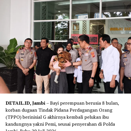
bahwa polisi telah melakukan olah tempat kejadian
perkara (TKP) untuk mengungkap penyebab kebakaran.
‎”Saat ini penyebabnya masih dalam proses penyelidikan
dan perkembangan selanjutnya akan kami sampaikan,”
ujarnya.
‎Salah seorang warga di sekitar lokasi mengatakan
sebelum api membesar ia melihat kepulan asap hitam
keluar dari salah satu bangunan asrama. Tak lama
kemudian, kobaran api dengan cepat membesar dan
merambat ke bangunan lainnya.
‎”Awalnya terlihat asap hitam, lalu muncul api besar.
Karena angin cukup kencang, api cepat menyebar ke
DETAIL.ID, Jambi
– Bayi perempuan berusia 8 bulan,
asrama lainnya,” katanya.
korban dugaan Tindak Pidana Perdagangan Orang
(TPPO) berinisial G akhirnya kembali pelukan ibu
Reporter:
Juan Ambarita
kandungnya yakni Pemi, seusai penyerahan di Polda
Jambi, Rabu 29 Juli 2026.