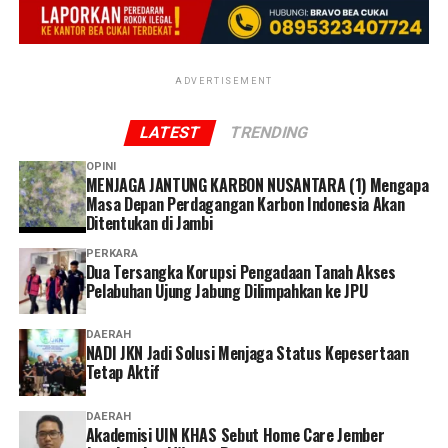
dapat kembali dipertemukan dengan ibu kandungnya
dalam kondisi sehat,” ujar Kombes Pol Erlan Munaji.
ADVERTISEMENT
‎Ia menambahkan bahwa penyidik masih terus bekerja
mengumpulkan alat bukti dan mendalami seluruh
LATEST
TRENDING
keterangan saksi untuk mengungkap secara terang
peristiwa tersebut.
OPINI
MENJAGA JANTUNG KARBON NUSANTARA (1) Mengapa
Masa Depan Perdagangan Karbon Indonesia Akan
‎”Kami mengajak seluruh masyarakat agar tidak
Ditentukan di Jambi
berspekulasi terhadap perkara yang sedang ditangani.
Berikan kepercayaan kepada penyidik untuk bekerja
PERKARA
Dua Tersangka Korupsi Pengadaan Tanah Akses
secara profesional. Siapa pun yang terbukti melakukan
Pelabuhan Ujung Jabung Dilimpahkan ke JPU
tindak pidana akan diproses sesuai ketentuan hukum
yang berlaku, sementara kepentingan dan masa depan
DAERAH
korban tetap menjadi perhatian utama kami,” ujarnya.
NADI JKN Jadi Solusi Menjaga Status Kepesertaan
Tetap Aktif
Reporter:
Juan Ambarita
DAERAH
Akademisi UIN KHAS Sebut Home Care Jember