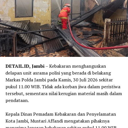
kita cegah agar tidak ada masyarakat yang menjadi
korban penipuan,” kata Kepala Seksi Penerangan Hukum
Kejati Jambi.
‎Kejati Jambi meminta masyarakat tidak mudah
mempercayai pesan, telepon, atau akun WhatsApp yang
mengatasnamakan pejabat Kejaksaan. Masyarakat juga
diminta tidak memberikan data pribadi, informasi
perbankan, kode OTP, maupun melakukan transfer dana
kepada pihak yang mengaku sebagai pejabat Kejaksaan.
DETAIL.ID,
Jambi
– Kebakaran menghanguskan
delapan unit asrama polisi yang berada di belakang
‎Selain itu, masyarakat diimbau selalu melakukan
Markas Polda Jambi pada Kamis, 30 Juli 2026 sekitar
konfirmasi melalui kanal resmi Kejati Jambi apabila
pukul 11.00 WIB. Tidak ada korban jiwa dalam peristiwa
menerima permintaan yang mencurigakan, serta segera
tersebut, sementara nilai kerugian material masih dalam
melaporkannya kepada aparat penegak hukum apabila
pendataan.
menemukan atau menjadi korban modus penipuan
tersebut.
‎Kepala Dinas Pemadam Kebakaran dan Penyelamatan
Kota Jambi, Mustari Affandi mengatakan pihaknya
‎Kejati Jambi menyatakan akan terus berkoordinasi
menerima laporan kebakaran sekitar pukul 11.00 WIB.