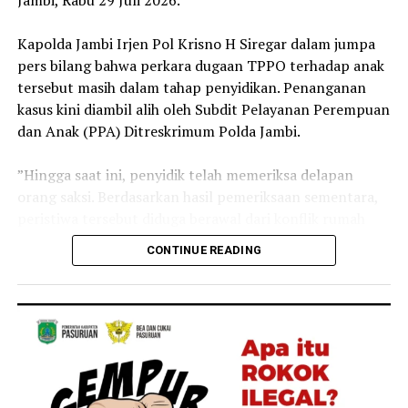
‎Kapolda Jambi Irjen Pol Krisno H Siregar dalam jumpa
pers bilang bahwa perkara dugaan TPPO terhadap anak
tersebut masih dalam tahap penyidikan. Penanganan
kasus kini diambil alih oleh Subdit Pelayanan Perempuan
dan Anak (PPA) Ditreskrimum Polda Jambi.
‎”Hingga saat ini, penyidik telah memeriksa delapan
orang saksi. Berdasarkan hasil pemeriksaan sementara,
peristiwa tersebut diduga berawal dari konflik rumah
tangga antara kedua orang tua korban yang kemudian
CONTINUE READING
berujung pada dugaan penyerahan anak kepada pihak
lain dengan imbalan sejumlah uang,” ujar Irjen Pol
Krisno.
‎Menurut Kapolda Jambi tersebut, kini seluruh fakta
masih terus didalami untuk memastikan terpenuhinya
unsur pidana sesuai ketentuan hukum yang berlaku.