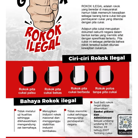
‎Kapolda juga tak menampik jika peristiwa ini bukan kali
pertama, namun menurutnya polri harus kedepankan
negosiasi dan penegakan hukum ultimum remedium.
‎”Yang terpenting korban dapat diselamatkan karena
seorang anak. Kami Polda Jambi akan memfasilitasi anak
G akan diserahkan kepada ibunya inisial P,” katanya.
‎Lebih lanjut, Kabid Humas Polda Jambi
‎Kombes Pol Erlan Munaji, menegaskan bahwa dalam
perkara yang melibatkan anak, keselamatan dan
kepentingan terbaik bagi korban menjadi prioritas
utama.
‎”Polda Jambi berkomitmen menangani perkara ini
secara profesional, transparan, objektif, dan akuntabel.
Di samping proses penegakan hukum yang terus
berjalan, kami juga memastikan korban memperoleh
perlindungan maksimal. Alhamdulillah, hari ini anak