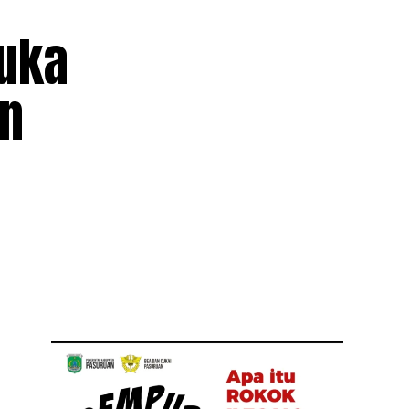
buka
an