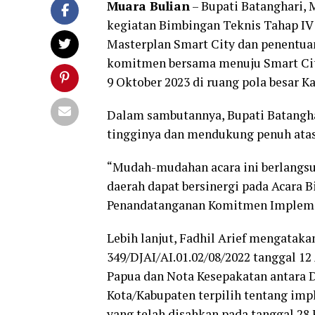
Muara Bulian
– Bupati Batanghari,
kegiatan Bimbingan Teknis Tahap IV
Masterplan Smart City dan penentu
komitmen bersama menuju Smart City
9 Oktober 2023 di ruang pola besar K
Dalam sambutannya, Bupati Batangha
tingginya dan mendukung penuh atas 
“Mudah-mudahan acara ini berlangsu
daerah dapat bersinergi pada Acara 
Penandatanganan Komitmen Implemen
Lebih lanjut, Fadhil Arief mengatak
349/DJAI/AI.01.02/08/2022 tanggal 1
Papua dan Nota Kesepakatan antara D
Kota/Kabupaten terpilih tentang imp
yang telah disahkan pada tanggal 28