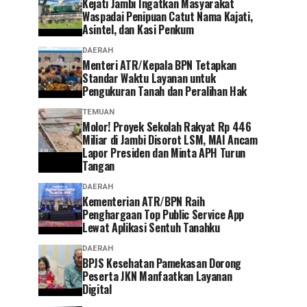
‎Kejati Jambi Ingatkan Masyarakat
Waspadai Penipuan Catut Nama Kajati,
Asintel, dan Kasi Penkum
DAERAH
Menteri ATR/Kepala BPN Tetapkan
Standar Waktu Layanan untuk
Pengukuran Tanah dan Peralihan Hak
TEMUAN
Molor! Proyek Sekolah Rakyat Rp 446
Miliar di Jambi Disorot LSM, MAI Ancam
Lapor Presiden dan Minta APH Turun
Tangan
DAERAH
Kementerian ATR/BPN Raih
Penghargaan Top Public Service App
Lewat Aplikasi Sentuh Tanahku
DAERAH
BPJS Kesehatan Pamekasan Dorong
Peserta JKN Manfaatkan Layanan
Digital