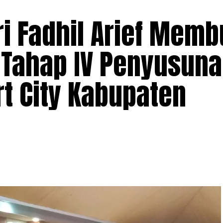
ri Fadhil Arief Mem
 Tahap IV Penyusun
t City Kabupaten