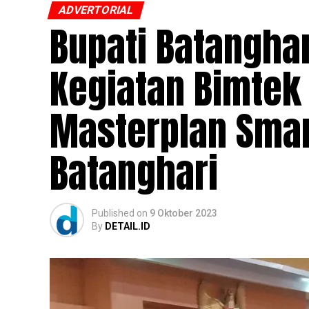
ADVERTORIAL
Bupati Batangha
Kegiatan Bimtek
Masterplan Smar
Batanghari
Published
on
9 Oktober 2023
By
DETAIL.ID