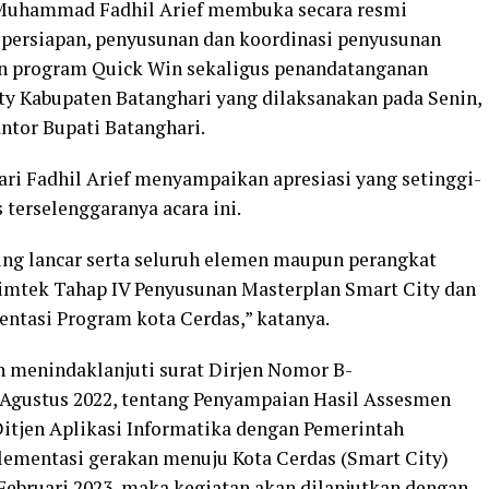
 Muhammad Fadhil Arief membuka secara resmi
 persiapan, penyusunan dan koordinasi penyusunan
an program Quick Win sekaligus penandatanganan
 Kabupaten Batanghari yang dilaksanakan pada Senin,
antor Bupati Batanghari.
ri Fadhil Arief menyampaikan apresiasi yang setinggi-
terselenggaranya acara ini.
ng lancar serta seluruh elemen maupun perangkat
Bimtek Tahap IV Penyusunan Masterplan Smart City dan
tasi Program kota Cerdas,” katanya.
an menindaklanjuti surat Dirjen Nomor B-
2 Agustus 2022, tentang Penyampaian Hasil Assesmen
itjen Aplikasi Informatika dengan Pemerintah
lementasi gerakan menuju Kota Cerdas (Smart City)
 Februari 2023, maka kegiatan akan dilanjutkan dengan