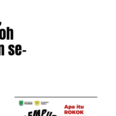
,
roh
n se-