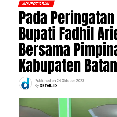
ADVERTORIAL
Pada Peringatan 
Bupati Fadhil A
Bersama Pimpina
Kabupaten Batan
Published
on
24 Oktober 2023
By
DETAIL.ID