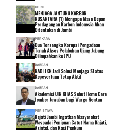
OPINI
MENJAGA JANTUNG KARBON
NUSANTARA (1) Mengapa Masa Depan
Perdagangan Karbon Indonesia Akan
Ditentukan di Jambi
PERKARA
Dua Tersangka Korupsi Pengadaan
Tanah Akses Pelabuhan Ujung Jabung
Dilimpahkan ke JPU
DAERAH
NADI JKN Jadi Solusi Menjaga Status
Kepesertaan Tetap Aktif
DAERAH
Akademisi UIN KHAS Sebut Home Care
Jember Jawaban bagi Warga Rentan
PERISTIWA
‎Kejati Jambi Ingatkan Masyarakat
Waspadai Penipuan Catut Nama Kajati,
Asintel, dan Kasi Penkum