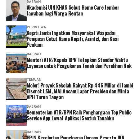
DAERAH
dan keluarga sekaligus mendukung keberlangsungan
Akademisi UIN KHAS Sebut Home Care Jember
Jawaban bagi Warga Rentan
Program JKN.
“Menurut saya, layanan non tatap muka ini sangat
PERISTIWA
‎Kejati Jambi Ingatkan Masyarakat Waspadai
memudahkan karena semua urusan administrasi bisa
Penipuan Catut Nama Kajati, Asintel, dan Kasi
diakses cukup melalui handphone. Saya berharap ke
Penkum
depannya layanannya terus dikembangkan agar semakin
DAERAH
mudah digunakan dan kendala teknis bisa semakin
Menteri ATR/Kepala BPN Tetapkan Standar Waktu
diminimalkan. Dengan begitu, peserta bisa mengurus
Layanan untuk Pengukuran Tanah dan Peralihan Hak
administrasi dengan lebih cepat tanpa harus datang dan
mengantre di kantor,” tuturnya. (*)
TEMUAN
Molor! Proyek Sekolah Rakyat Rp 446 Miliar di Jambi
Disorot LSM, MAI Ancam Lapor Presiden dan Minta
APH Turun Tangan
DAERAH
Kementerian ATR/BPN Raih Penghargaan Top Public
Service App Lewat Aplikasi Sentuh Tanahku
DAERAH
BPJS Kesehatan Pamekasan Dorong Peserta JKN