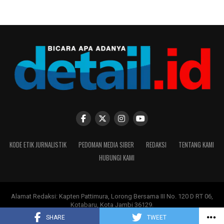
KODE ETIK JURNALISTIK
PEDOMAN MEDIA SIBER
REDAKSI
TENTANG KAMI
HUBUNGI KAMI
Alamat Redaksi: Kapten Pattimura, Lorong Bersama III No. 120 D RT 06,
Kotabaru, Kota Jambi 36129.
Copyright ©
DETAIL.ID
-
PT Moksha Multi Media
.
SHARE
TWEET