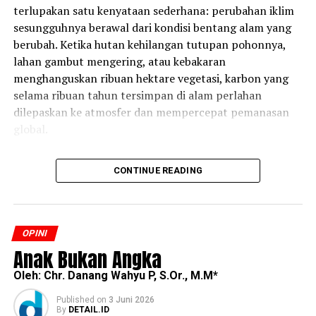
terlupakan satu kenyataan sederhana: perubahan iklim
sesungguhnya berawal dari kondisi bentang alam yang
berubah. Ketika hutan kehilangan tutupan pohonnya,
lahan gambut mengering, atau kebakaran
menghanguskan ribuan hektare vegetasi, karbon yang
selama ribuan tahun tersimpan di alam perlahan
dilepaskan ke atmosfer dan mempercepat pemanasan
global.
Indonesia memahami bahwa tantangan tersebut tidak
CONTINUE READING
dapat dijawab hanya melalui kebijakan konservasi
konvensional. Dibutuhkan pendekatan baru yang
mampu mempertemukan kepentingan lingkungan
dengan mekanisme ekonomi. Dari sinilah konsep Nilai
OPINI
Ekonomi Karbon (NEK) berkembang, yaitu upaya
Anak Bukan Angka
memberikan insentif ekonomi kepada kegiatan yang
Oleh: Chr. Danang Wahyu P, S.Or., M.M*
terbukti mampu mengurangi atau menghindari emisi
gas rumah kaca. Gagasan ini tidak dimaksudkan untuk
Published
on
3 Juni 2026
“menjual udara” atau mengomersialkan hutan,
By
DETAIL.ID