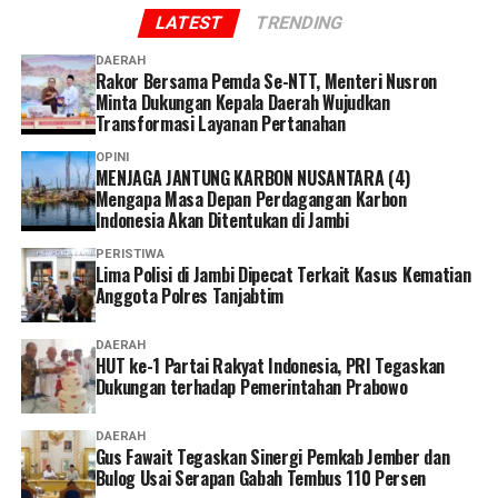
tindak penganiayaan.
LATEST
TRENDING
Reporter:
Juan Ambarita
DAERAH
Rakor Bersama Pemda Se-NTT, Menteri Nusron
Minta Dukungan Kepala Daerah Wujudkan
Transformasi Layanan Pertanahan
OPINI
MENJAGA JANTUNG KARBON NUSANTARA (4)
Mengapa Masa Depan Perdagangan Karbon
Indonesia Akan Ditentukan di Jambi
PERISTIWA
Lima Polisi di Jambi Dipecat Terkait Kasus Kematian
Anggota Polres Tanjabtim
DAERAH
HUT ke-1 Partai Rakyat Indonesia, PRI Tegaskan
Dukungan terhadap Pemerintahan Prabowo
DAERAH
Gus Fawait Tegaskan Sinergi Pemkab Jember dan
Bulog Usai Serapan Gabah Tembus 110 Persen