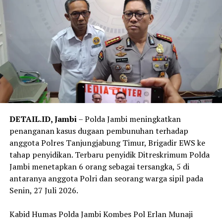
Tahun Anggaran 2019–2023.
‎”Jangan percaya kalau ada orang yang menjanjikan
untuk menjadi anggota Polri tanpa mekanisme yang
‎Kedua tersangka didakwa melanggar ketentuan tindak
ada,” katanya.
pidana korupsi sebagaimana diatur dalam Undang-
Undang Pemberantasan Tindak Pidana Korupsi, dengan
Reporter:
Juan Ambarita
ancaman pasal primair maupun subsidiair sesuai hasil
penyidikan.
‎Kata Noly, setelah Tahap II Jaksa Penuntut Umum
Kejaksaan Negeri Tanjungjabung Timur akan menyusun
DETAIL.ID, Jambi
– Polda Jambi meningkatkan
surat dakwaan dan segera melimpahkan perkara
penanganan kasus dugaan pembunuhan terhadap
tersebut ke Pengadilan Tindak Pidana Korupsi pada
anggota Polres Tanjungjabung Timur, Brigadir EWS ke
Pengadilan Negeri Jambi untuk menjalani proses
tahap penyidikan. Terbaru penyidik Ditreskrimum Polda
persidangan.
Jambi menetapkan 6 orang sebagai tersangka, 5 di
antaranya anggota Polri dan seorang warga sipil pada
Reporter:
Juan Ambarita
Senin, 27 Juli 2026.
‎Kabid Humas Polda Jambi Kombes Pol Erlan Munaji