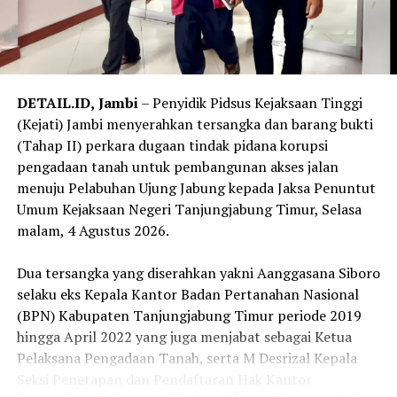
‎Korban lain yang turut melapor di antaranya ADC
Dirpamobvit Polda Jambi dengan kerugian Rp 525 juta.
Sementara ADC Karo SDM Polda Jambi mengaku
mengalami kerugian Rp 113 juta yang diduga berkaitan
DETAIL.ID,
Jambi
– Penyidik Pidsus Kejaksaan Tinggi
dengan janji mutasi personel.
(Kejati) Jambi menyerahkan tersangka dan barang bukti
(Tahap II) perkara dugaan tindak pidana korupsi
‎Di luar dugaan penipuan rekrutmen, Brigpol Dery juga
pengadaan tanah untuk pembangunan akses jalan
melaporkan kerugian sebesar Rp 800 juta terkait bisnis
menuju Pelabuhan Ujung Jabung kepada Jaksa Penuntut
jual beli minyak. Bharada Wahyu Narwastu Kirana,
Umum Kejaksaan Negeri Tanjungjabung Timur, Selasa
personel Satbrimob Polda Jambi, mengaku mengalami
malam, 4 Agustus 2026.
kerugian Rp 150 juta yang disebut berkaitan dengan
janji usaha.
‎Dua tersangka yang diserahkan yakni Aanggasana Siboro
selaku eks Kepala Kantor Badan Pertanahan Nasional
‎Sementara itu, Bripda Arif Budimansah Siagian dari
(BPN) Kabupaten Tanjungjabung Timur periode 2019
Spripim Polda Jambi melaporkan kerugian sebesar Rp 80
hingga April 2022 yang juga menjabat sebagai Ketua
juta yang disebut berkaitan dengan pinjaman uang
Pelaksana Pengadaan Tanah, serta M Desrizal Kepala
untuk biaya persalinan istri dan modal usaha.
Seksi Penetapan dan Pendaftaran Hak Kantor