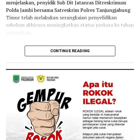
menjelaskan, penyidik Sub Dit Jatanras Ditreskrimum
Polda Jambi bersama Satreskrim Polres Tanjungjabung
Timur telah melakukan serangkaian penyelidikan
sebelum akhirnya meningkatkan status perkara ke tahap
penyidikan.
‎”Setelah melalui mekanisme penyelidikan, pada Jumat
CONTINUE READING
lalu status perkara ditingkatkan ke tahap penyidikan.
Selanjutnya dilakukan pemeriksaan saksi, pengumpulan
alat bukti, serta gelar perkara,” kata Erlan.
‎Hasil gelar perkara tersebut menetapkan 6 orang
sebagai tersangka. Menurut Erlan, masing-masing
tersangka memiliki peran yang berbeda dalam kasus
yang menewaskan Brigadir EWS tersebut.
‎Kasua ini mendapat asistensi dari Itwasum Polri,
Divpropam Polri, dan Bareskrim Polri. Pendampingan
disebut dilakukan guna mengawasi jalannya penyidikan