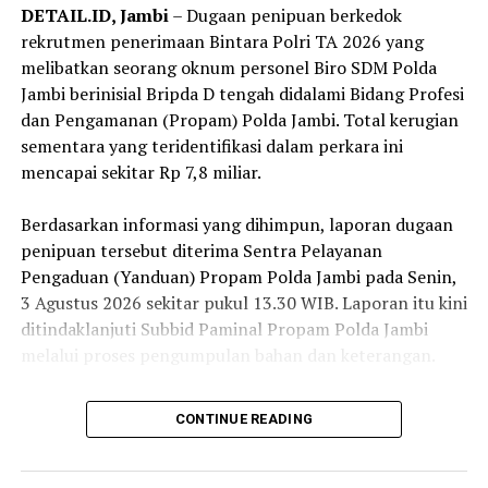
DETAIL.ID, Jambi
– Dugaan penipuan berkedok
rekrutmen penerimaan Bintara Polri TA 2026 yang
melibatkan seorang oknum personel Biro SDM Polda
Jambi berinisial Bripda D tengah didalami Bidang Profesi
dan Pengamanan (Propam) Polda Jambi. Total kerugian
sementara yang teridentifikasi dalam perkara ini
mencapai sekitar Rp 7,8 miliar.
‎Berdasarkan informasi yang dihimpun, laporan dugaan
penipuan tersebut diterima Sentra Pelayanan
Pengaduan (Yanduan) Propam Polda Jambi pada Senin,
3 Agustus 2026 sekitar pukul 13.30 WIB. Laporan itu kini
ditindaklanjuti Subbid Paminal Propam Polda Jambi
melalui proses pengumpulan bahan dan keterangan.
‎Sejumlah korban telah tercatat dalam perkara ini, baik
CONTINUE READING
dari kalangan masyarakat sipil maupun anggota Polri.
Purwanto salah seorang warga sipil, mengaku
mengalami kerugian sebesar Rp 500 juta terkait seleksi