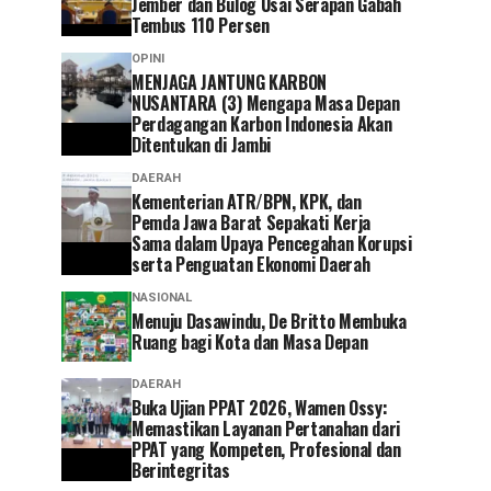
Jember dan Bulog Usai Serapan Gabah
Tembus 110 Persen
OPINI
MENJAGA JANTUNG KARBON
NUSANTARA (3) Mengapa Masa Depan
Perdagangan Karbon Indonesia Akan
Ditentukan di Jambi
DAERAH
Kementerian ATR/BPN, KPK, dan
Pemda Jawa Barat Sepakati Kerja
Sama dalam Upaya Pencegahan Korupsi
serta Penguatan Ekonomi Daerah
NASIONAL
Menuju Dasawindu, De Britto Membuka
Ruang bagi Kota dan Masa Depan
DAERAH
Buka Ujian PPAT 2026, Wamen Ossy:
Memastikan Layanan Pertanahan dari
PPAT yang Kompeten, Profesional dan
Berintegritas