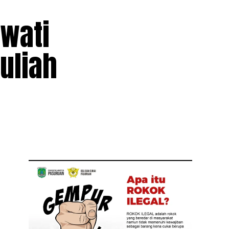
iwati
uliah