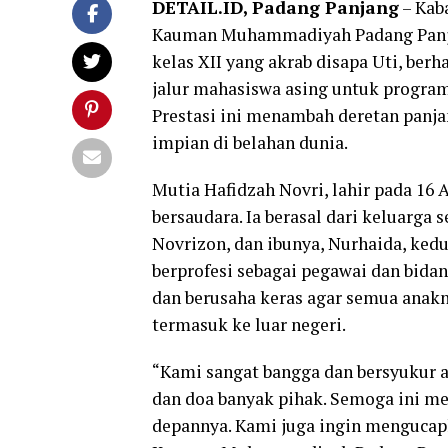
DETAIL.ID,
Padang Panjang
– Kab
Kauman Muhammadiyah Padang Panjang
kelas XII yang akrab disapa Uti, berha
jalur mahasiswa asing untuk program 
Prestasi ini menambah deretan panj
impian di belahan dunia.
Mutia Hafidzah Novri, lahir pada 16 
bersaudara. Ia berasal dari keluarga 
Novrizon, dan ibunya, Nurhaida, ked
berprofesi sebagai pegawai dan bida
dan berusaha keras agar semua anak
termasuk ke luar negeri.
“Kami sangat bangga dan bersyukur at
dan doa banyak pihak. Semoga ini men
depannya. Kami juga ingin mengucap