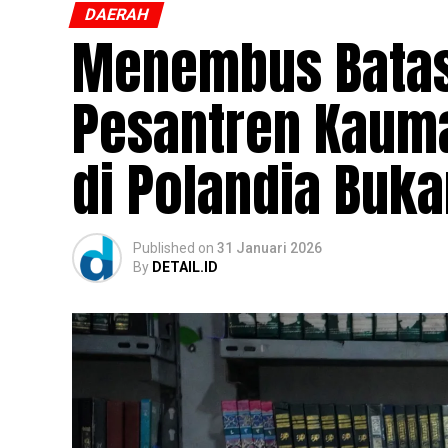
DAERAH
Menembus Batas,
Pesantren Kauma
di Polandia Buk
Published
on
31 Januari 2026
By
DETAIL.ID