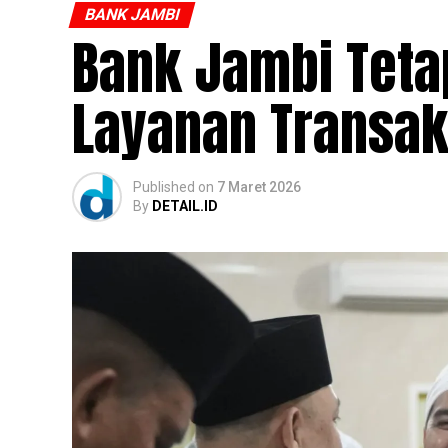
BANK JAMBI
Bank Jambi Teta
Layanan Transaks
Published
on
7 Maret 2026
By
DETAIL.ID