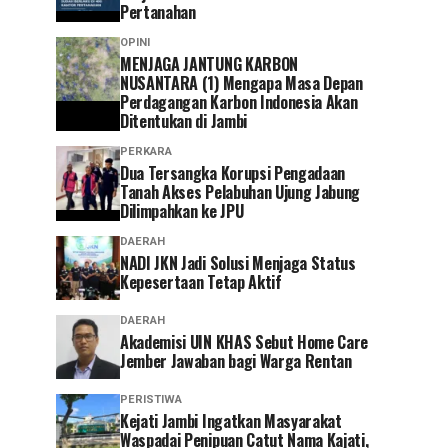
Pertanahan
OPINI
MENJAGA JANTUNG KARBON
NUSANTARA (1) Mengapa Masa Depan
Perdagangan Karbon Indonesia Akan
Ditentukan di Jambi
PERKARA
Dua Tersangka Korupsi Pengadaan
Tanah Akses Pelabuhan Ujung Jabung
Dilimpahkan ke JPU
DAERAH
NADI JKN Jadi Solusi Menjaga Status
Kepesertaan Tetap Aktif
DAERAH
Akademisi UIN KHAS Sebut Home Care
Jember Jawaban bagi Warga Rentan
PERISTIWA
‎Kejati Jambi Ingatkan Masyarakat
Waspadai Penipuan Catut Nama Kajati,