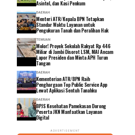
Asintel, dan Kasi Penkum
DAERAH
Menteri ATR/Kepala BPN Tetapkan
Standar Waktu Layanan untuk
Pengukuran Tanah dan Peralihan Hak
TEMUAN
Molor! Proyek Sekolah Rakyat Rp 446
Miliar di Jambi Disorot LSM, MAI Ancam
Lapor Presiden dan Minta APH Turun
Tangan
DAERAH
Kementerian ATR/BPN Raih
Penghargaan Top Public Service App
Lewat Aplikasi Sentuh Tanahku
DAERAH
BPJS Kesehatan Pamekasan Dorong
Peserta JKN Manfaatkan Layanan
Digital
ADVERTISEMENT