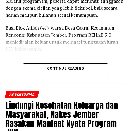
Melalui program ini, peserta dapat melunasi tunggakan
dengan skema cicilan yang lebih fleksibel, baik secara
harian maupun bulanan sesuai kemampuan.
Bagi Elok Afifah (41), warga Desa Cakru, Kecamatan
Kencong, Kabupaten Jember, Program REHAB 3.0
menjadi jalan keluar untuk melunasi tunggakan iuran
JKN keluarganya.
Peserta yang terdaftar pada segmen PBPU (Pekerja
Bukan Penerima Upah) dan BP (Bukan Pekerja)
CONTINUE READING
Pemerintah Daerah itu mengaku awalnya belum
mengetahui adanya program tersebut.
ADVERTORIAL
Setelah mendapatkan penjelasan dari petugas BPJS
Lindungi Kesehatan Keluarga dan
Kesehatan mengenai skema cicilan dan prosedur
pendaftarannya, ia pun memutuskan mengikuti
Masyarakat, Nakes Jember
Program REHAB 3.0.
Rasakan Manfaat Nyata Program
“Saya merasa sangat terbantu dengan adanya Program