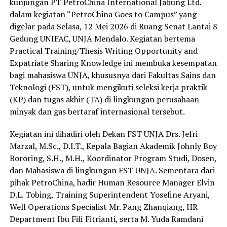
kunjungan PT PetroChina International Jabung Ltd.
dalam kegiatan “PetroChina Goes to Campus” yang
digelar pada Selasa, 12 Mei 2026 di Ruang Senat Lantai 8
Gedung UNIFAC, UNJA Mendalo. Kegiatan bertema
Practical Training/Thesis Writing Opportunity and
Expatriate Sharing Knowledge ini membuka kesempatan
bagi mahasiswa UNJA, khususnya dari Fakultas Sains dan
Teknologi (FST), untuk mengikuti seleksi kerja praktik
(KP) dan tugas akhir (TA) di lingkungan perusahaan
minyak dan gas bertaraf internasional tersebut.
Kegiatan ini dihadiri oleh Dekan FST UNJA Drs. Jefri
Marzal, M.Sc., D.I.T., Kepala Bagian Akademik Johnly Boy
Bororing, S.H., M.H., Koordinator Program Studi, Dosen,
dan Mahasiswa di lingkungan FST UNJA. Sementara dari
pihak PetroChina, hadir Human Resource Manager Elvin
D.L. Tobing, Training Superintendent Yosefine Aryani,
Well Operations Specialist Mr. Pang Zhanqiang, HR
Department Ibu Fifi Fitrianti, serta M. Yuda Ramdani