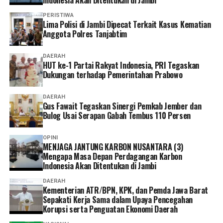
administrasi sesuai kebutuhan dan kondisi masing-
masing.
PERISTIWA
Lima Polisi di Jambi Dipecat Terkait Kasus Kematian
Anggota Polres Tanjabtim
Ia pun menganggap kepesertaan JKN penting dimiliki
sebagai bentuk perlindungan kesehatan bagi diri sendiri
DAERAH
dan keluarga sekaligus mendukung keberlangsungan
HUT ke-1 Partai Rakyat Indonesia, PRI Tegaskan
Program JKN.
Dukungan terhadap Pemerintahan Prabowo
“Menurut saya, layanan non tatap muka ini sangat
DAERAH
Gus Fawait Tegaskan Sinergi Pemkab Jember dan
memudahkan karena semua urusan administrasi bisa
Bulog Usai Serapan Gabah Tembus 110 Persen
diakses cukup melalui handphone. Saya berharap ke
depannya layanannya terus dikembangkan agar semakin
OPINI
mudah digunakan dan kendala teknis bisa semakin
MENJAGA JANTUNG KARBON NUSANTARA (3)
diminimalkan. Dengan begitu, peserta bisa mengurus
Mengapa Masa Depan Perdagangan Karbon
Indonesia Akan Ditentukan di Jambi
administrasi dengan lebih cepat tanpa harus datang dan
mengantre di kantor,” tuturnya. (*)
DAERAH
Kementerian ATR/BPN, KPK, dan Pemda Jawa Barat
Sepakati Kerja Sama dalam Upaya Pencegahan
Korupsi serta Penguatan Ekonomi Daerah