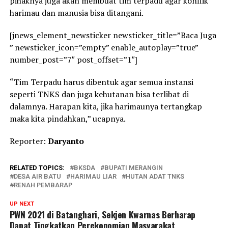
pihaknya juga akan membuat tim terpadu agar konflik
harimau dan manusia bisa ditangani.
[jnews_element_newsticker newsticker_title=”Baca Juga
” newsticker_icon=”empty” enable_autoplay=”true”
number_post=”7″ post_offset=”1″]
“Tim Terpadu harus dibentuk agar semua instansi
seperti TNKS dan juga kehutanan bisa terlibat di
dalamnya. Harapan kita, jika harimaunya tertangkap
maka kita pindahkan,” ucapnya.
Reporter:
Daryanto
RELATED TOPICS:
BKSDA
BUPATI MERANGIN
DESA AIR BATU
HARIMAU LIAR
HUTAN ADAT TNKS
RENAH PEMBARAP
UP NEXT
PWN 2021 di Batanghari, Sekjen Kwarnas Berharap
Dapat Tingkatkan Perekonomian Masyarakat