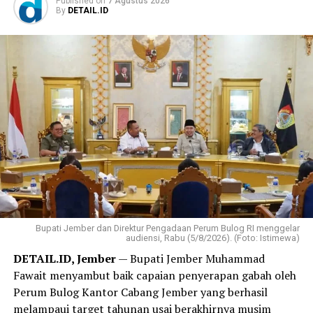
Published
on
7 Agustus 2026
By
DETAIL.ID
Bupati Jember dan Direktur Pengadaan Perum Bulog RI menggelar
audiensi, Rabu (5/8/2026). (Foto: Istimewa)
DETAIL.ID, Jember
— Bupati Jember Muhammad
Fawait menyambut baik capaian penyerapan gabah oleh
Perum Bulog Kantor Cabang Jember yang berhasil
melampaui target tahunan usai berakhirnya musim