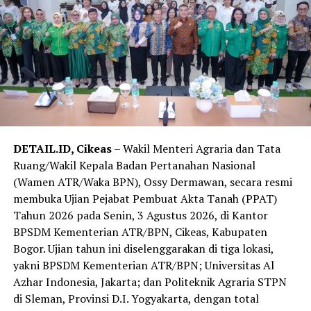
Pelayanan Publik; Percepatan Pendaftaran Tanah;
Percepatan Rencana Detail Tata Ruang (RDTR)
Terintegrasi dalam Online Single Submission (OSS);
Sensus Pertanahan Berbasis Geospasial; Integrasi
Kawasan Pertanian Pangan Berkelanjutan/Lahan
Pertanian Pangan Berkelanjutan (KP2B/LP2B) dalam
RTRW; Optimalisasi Peran Gugus Tugas Reforma Agraria
(GTRA); Pengembangan dan Pemanfaatan Zona Nilai
Tanah (ZNT); serta Konsolidasi Tanah untuk
DETAIL.ID, Cikeas
– Wakil Menteri Agraria dan Tata
Pembangunan Daerah.
Ruang/Wakil Kepala Badan Pertanahan Nasional
“Provinsi Jawa Barat merupakan provinsi pertama di
(Wamen ATR/Waka BPN), Ossy Dermawan, secara resmi
Pulau Jawa setelah sebelumnya kami melaksanakan
membuka Ujian Pejabat Pembuat Akta Tanah (PPAT)
program ini di Sulawesi dan Lampung. Dengan
Tahun 2026 pada Senin, 3 Agustus 2026, di Kantor
kebutuhan yang beragam dan saling berkaitan, Jawa
BPSDM Kementerian ATR/BPN, Cikeas, Kabupaten
Barat sangat tepat menjadi ruang kolaborasi untuk
Bogor. Ujian tahun ini diselenggarakan di tiga lokasi,
penguatan ekonomi daerah, kepastian hukum
yakni BPSDM Kementerian ATR/BPN; Universitas Al
pertanahan dan tata ruang, serta pencegahan korupsi,”
Azhar Indonesia, Jakarta; dan Politeknik Agraria STPN
tutur Dony Erwan Brilianto.
di Sleman, Provinsi D.I. Yogyakarta, dengan total