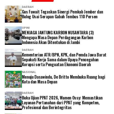
meningkatkan sinergi dalam pengelolaan pertanahan
proporsional,” tutur Wamen Ossy.
dan tata ruang; mendorong implementasi sembilan
DAERAH
Gus Fawait Tegaskan Sinergi Pemkab Jember dan
Ujian PPAT tahun 2026 akan berlangsung pada tanggal
paket kerja sama sesuai potensi masing-masing daerah;
Bulog Usai Serapan Gabah Tembus 110 Persen
yang berbeda-beda tergantung lokasi penyelenggaraan.
memperkuat koordinasi antara Pemda, Kementerian
Di BPSDM Kementerian ATR/BPN, ujian akan
ATR/BPN, dan KPK; serta menindaklanjuti komitmen
OPINI
berlangsung pada 3-5 Agustus dan diikuti oleh 2.482
kerja sama melalui program kolaboratif dan aksi nyata
MENJAGA JANTUNG KARBON NUSANTARA (3)
peserta. Kemudian, di Universitas Al-Azhar Indonesia,
secara transparan dan juga akuntabel. (*)
Mengapa Masa Depan Perdagangan Karbon
Indonesia Akan Ditentukan di Jambi
Jakarta, ujian akan diikuti oleh 2.397 orang pada 11-13
Agustus 2026, sedangkan di Politeknik Agraria STPN,
DAERAH
D.I. Yogyakarta diikuti 3.007 orang pada 18-20 Agustus
Kementerian ATR/BPN, KPK, dan Pemda Jawa Barat
Sepakati Kerja Sama dalam Upaya Pencegahan
2026.
Korupsi serta Penguatan Ekonomi Daerah
Dalam acara Pembukaan Ujian PPAT Tahun 2026 ini,
NASIONAL
Menuju Dasawindu, De Britto Membuka Ruang bagi
Wamen Ossy turut didampingi oleh Kepala BPSDM,
Kota dan Masa Depan
Agustyarsyah; Direktur Pengaturan Pendaftaran Tanah
dan Ruang, PPAT dan Mitra Kerja, Ana Anida; serta
DAERAH
Ketua Umum IPPAT, Hapendi Harahap. Acara
Buka Ujian PPAT 2026, Wamen Ossy: Memastikan
pembukaan juga disaksikan oleh sejumlah jajaran IPPAT
Layanan Pertanahan dari PPAT yang Kompeten,
Profesional dan Berintegritas
Pusat.