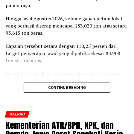
panen raya.
Hingga awal Agustus 2026, volume gabah petani lokal
yang berhasil diserap mencapai 183.020 ton atau setara
93.615 ton beras.
Capaian tersebut setara dengan 110,25 persen dari
target penyerapan awal yang dipatok sebesar 84.908
ton setara beras.
Data kinerja pasokan pangan ini dipaparkan langsung
oleh Direktur Pengadaan Perum Bulog RI Prihasto
Setyanto saat beraudiensi dengan Bupati Jember
CONTINUE READING
Muhammad Fawait di Jember, Rabu, 5 Agustus 2026.
Pertemuan tersebut membahas langkah strategis
DAERAH
penstabilan harga di tingkat produsen, pengelolaan
Kementerian ATR/BPN, KPK, dan
cadangan beras, hingga skema perlindungan
pendapatan petani lokal.