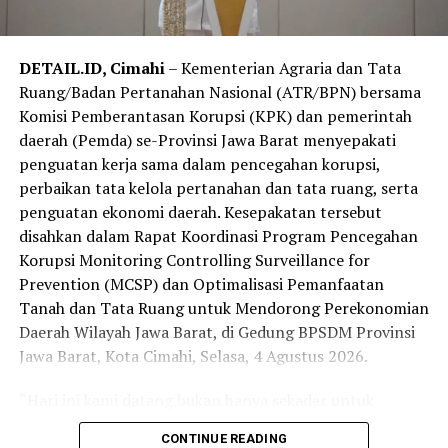
bagi hasil tani warga menjadi prioritas pemerintah
daerah dalam menjaga pilar ekonomi perdesaan.
DETAIL.ID, Cimahi
– Kementerian Agraria dan Tata
“Kami berkomitmen terus memperkuat koordinasi
Ruang/Badan Pertanahan Nasional (ATR/BPN) bersama
bersama Bulog untuk mendukung ketahanan pangan
Komisi Pemberantasan Korupsi (KPK) dan pemerintah
dan meningkatkan kesejahteraan petani,” tutur Gus
daerah (Pemda) se-Provinsi Jawa Barat menyepakati
Fawait.
penguatan kerja sama dalam pencegahan korupsi,
perbaikan tata kelola pertanahan dan tata ruang, serta
penguatan ekonomi daerah. Kesepakatan tersebut
disahkan dalam Rapat Koordinasi Program Pencegahan
Korupsi Monitoring Controlling Surveillance for
Prevention (MCSP) dan Optimalisasi Pemanfaatan
Tanah dan Tata Ruang untuk Mendorong Perekonomian
Daerah Wilayah Jawa Barat, di Gedung BPSDM Provinsi
Jawa Barat, Kota Cimahi, Selasa, 4 Agustus 2026.
“Hari ini kami datang bukan hanya sekadar untuk
penandatanganan, tapi kami ingin menyatukan
CONTINUE READING