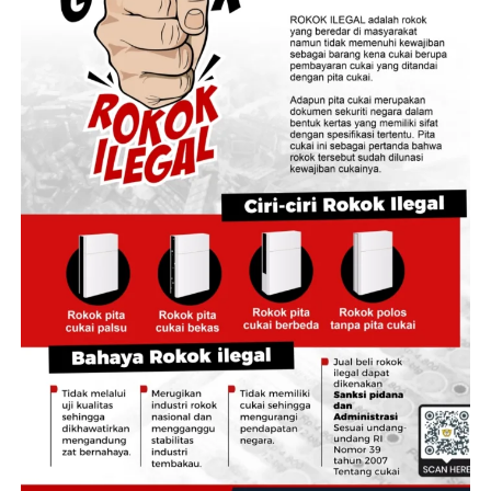
Bayu mengaku masih akan mengikuti tiga nomor
pertandingan lagi. Dia berharap di tiga nomor tersisa
dirinya kembali mempersembahkan medali untuk
kontingen Indonesia.
Ketua NPCI Provinsi Jambi Mhd Yusuf, SE mengaku
bangga atas raihan prestasi atletnya. “Dia berlatih keras,
tidak meninggalkan program Pelatnas, bahkan ketika di
Jambi ada even Pekan Paralimpiade Provinsi atau
Peparprov, Bayu tetap di Solo untuk mengikuti Pelatnas.
Hasil tidak membohongi usaha dan kerja kerasnya,” ujar
Yusuf.
Yusuf berharap pemerintah memberikan penghargaan
kepada Bayu. “Dia disabilitas, berprestasi tingkat
internasional, sudah sepantasnya pemerintah
memberikan penghargaan khusus kepada Bayu, misalnya
diangkat menjadi Aparatur Sipil Negeri,” ucapnya. (*)