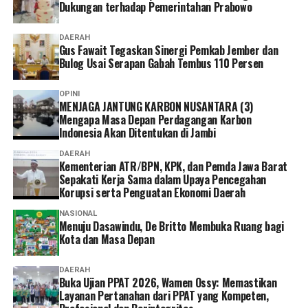
Dukungan terhadap Pemerintahan Prabowo
DAERAH
Gus Fawait Tegaskan Sinergi Pemkab Jember dan
Bulog Usai Serapan Gabah Tembus 110 Persen
OPINI
MENJAGA JANTUNG KARBON NUSANTARA (3)
Mengapa Masa Depan Perdagangan Karbon
Indonesia Akan Ditentukan di Jambi
DAERAH
Kementerian ATR/BPN, KPK, dan Pemda Jawa Barat
Sepakati Kerja Sama dalam Upaya Pencegahan
Korupsi serta Penguatan Ekonomi Daerah
NASIONAL
Menuju Dasawindu, De Britto Membuka Ruang bagi
Kota dan Masa Depan
DAERAH
Buka Ujian PPAT 2026, Wamen Ossy: Memastikan
Layanan Pertanahan dari PPAT yang Kompeten,