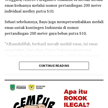
emas keduanya melalui nomor pertandingan 200 meter
individual medley putra S10.
Sehari sebelumnya, Bayu juga mempersembahkan medali
emas untuk kontingen Indonesia di nomor
pertandingan 200 meter gaya bebas putra S10.
“Alhamdulillah, berhasil meraih medali emas, ini emas
yang kedua,” kata Bayu Putra Yuda kepada ini usai
Upacara Penghormatan Pemenang (UPP) di Swimming
Pool, Sports Authority of Thailand, Bangkok pada
CONTINUE READING
Jumat, 23 Januari 2026.
Atlet tuna daksa asal Kabupaten Sarolangun ini
mengaku sangat bahagia. Menurutnya, tidak sia-sia dia
berlatih keras. Setahun terakhir, Bayu mengikuti
program Pemusatan Latihan Nasional (Pelatnas) di Solo,
Jawa Tengah.