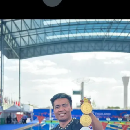
‎”Pak Gubernur sudah bikin surat langsung ke Dubes lho.
Mohon ini diurus.
‎Alhamdulillah penelurusan kita terhadap 2 orang ini
administrasinya lengkap. Insya Allah habis lebaran nanti
baru kita sambil koordinasi, sambil kita cari jalan
keluarnya,” ujarnya.
Sementara itu, Andri Budi Sanjaya mengaku sudah 2
bulan berada di tempat penampungan KBRI Kamboja
pasca melarikan diri dari tempat kerja penipuan online.
‎Andri tak sendirian, ada ribuan warga negara indonesia
yang bernasib serupa dengannya. Di tempat
penampungan Pochentong, Kamboja, Andri bersama
dengan korban lain yakni Syekhidi.
Sementara Chilva disebut-sebut berada di Guest House
sekitar Phnom Penh. Selain itu ada pula yang berada di