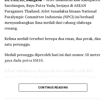
Sarolangun, Bayu Putra Yuda, berjaya di ASEAN
Paragames Thailand. Atlet tunadaksa binaan National
Paralympic Committee Indonesia (NPCI) ini berhasil
menyumbangkan lima medali dari cabang olahraga
renang.
Kelima medali tersebut berupa dua emas, dua perak, dan
satu perunggu.
Medali perunggu diperoleh hari ini dari nomor 50 meter
gaya dada putra SM10.
Sehari sebelumnya dia meraih dua medali perak dari
nomor 50 meter gaya kupu-kupu dan 100 meter gaya
dada.
CONTINUE READING
Beberapa hari sebelumnya, atlet yang juga menjabat
sekretaris NPCI Kabupaten Sarolangun ini meraih dua
medali emas di 200 meter gaya bebas dan nomor 200