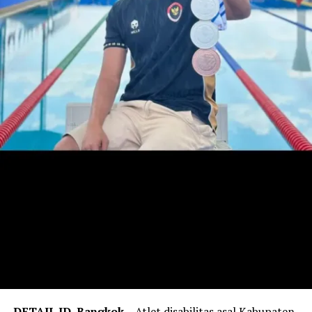
penjara Sihanoukville, atas nama Riski.
‎”Kami berharap betul bantuan dari Pemerintah
khususnya Pak Gubernur, Bang. Udah enggak tahan kami
di sini,” katanya.
Reporter:
Juan Ambarita
DETAIL.ID, Bangkok
– Atlet disabilitas asal Kabupaten