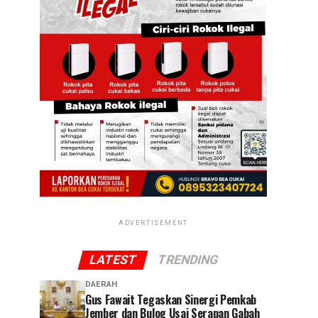
ADVERTISEMENT
LATEST
TRENDING
DAERAH
Gus Fawait Tegaskan Sinergi Pemkab
Jember dan Bulog Usai Serapan Gabah