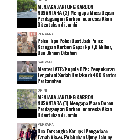
OPINI
MENJAGA JANTUNG KARBON
NUSANTARA (2) Mengapa Masa Depan
Perdagangan Karbon Indonesia Akan
Ditentukan di Jambi
PERKARA
Polisi Tipu Polisi Buat Jadi Polisi:
Kerugian Korban Capai Rp 7,8 Milliar,
Dua Oknum Ditahan
DAERAH
Menteri ATR/Kepala BPN: Pengukuran
Terjadwal Sudah Berlaku di 400 Kantor
Pertanahan
OPINI
MENJAGA JANTUNG KARBON
NUSANTARA (1) Mengapa Masa Depan
Perdagangan Karbon Indonesia Akan
Ditentukan di Jambi
PERKARA
Dua Tersangka Korupsi Pengadaan
Tanah Akses Pelabuhan Ujung Jabung