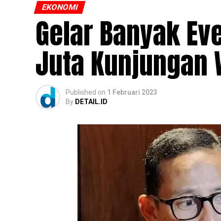
EKONOMI
Gelar Banyak Eve
Juta Kunjungan 
Published
on
1 Februari 2023
By
DETAIL.ID