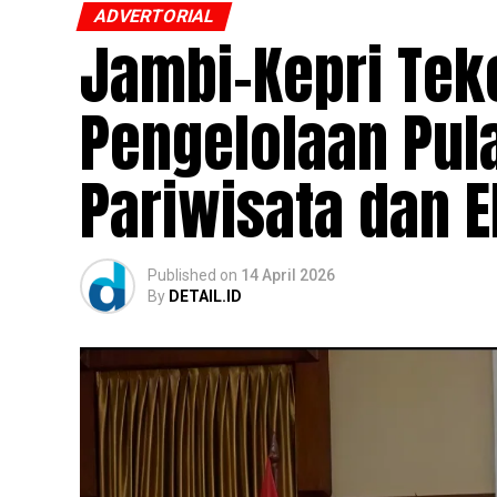
ADVERTORIAL
Jambi–Kepri Tek
Pengelolaan Pula
Pariwisata dan 
Published
on
14 April 2026
By
DETAIL.ID