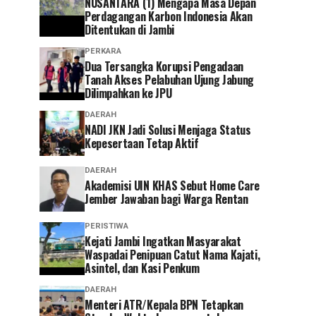
NUSANTARA (1) Mengapa Masa Depan
Perdagangan Karbon Indonesia Akan
Ditentukan di Jambi
PERKARA
Dua Tersangka Korupsi Pengadaan
Tanah Akses Pelabuhan Ujung Jabung
Dilimpahkan ke JPU
DAERAH
NADI JKN Jadi Solusi Menjaga Status
Kepesertaan Tetap Aktif
DAERAH
Akademisi UIN KHAS Sebut Home Care
Jember Jawaban bagi Warga Rentan
PERISTIWA
‎Kejati Jambi Ingatkan Masyarakat
Waspadai Penipuan Catut Nama Kajati,
Asintel, dan Kasi Penkum
DAERAH
Menteri ATR/Kepala BPN Tetapkan