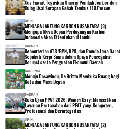
untuk pasar UMKMnya jadi hidup masyarakat.
Gus Fawait Tegaskan Sinergi Pemkab Jember dan
Bulog Usai Serapan Gabah Tembus 110 Persen
Muarojambi juga harus dibangun dengan melibatkan
seluruh pihak, termasuk masyarakat,” ujarnya.
OPINI
MENJAGA JANTUNG KARBON NUSANTARA (3)
‎Sementara itu, seorang warga Muarojambi menilai
Mengapa Masa Depan Perdagangan Karbon
pelibatan masyarakat dalam pengembangan kawasan
Indonesia Akan Ditentukan di Jambi
masih belum optimal.
DAERAH
Kementerian ATR/BPN, KPK, dan Pemda Jawa Barat
Sepakati Kerja Sama dalam Upaya Pencegahan
‎”Ya, ada yang dianakemaskan, ada yang tidak. Kami juga
Korupsi serta Penguatan Ekonomi Daerah
kaget tadi tiba-tiba baru ada undangan,” tuturnya.
NASIONAL
Menuju Dasawindu, De Britto Membuka Ruang bagi
‎Warga berharap keberadaan Museum Sriwijaya
Kota dan Masa Depan
Dharmakirti dan revitalisasi KCBN Muarojambi benar-
benar memberikan manfaat bagi masyarakat sekitar,
DAERAH
pelaku UMKM, serta komunitas budaya di kawasan
Buka Ujian PPAT 2026, Wamen Ossy: Memastikan
Layanan Pertanahan dari PPAT yang Kompeten,
tersebut.
Profesional dan Berintegritas
Reporter:
Juan Ambarita
OPINI
MENJAGA JANTUNG KARBON NUSANTARA (2)