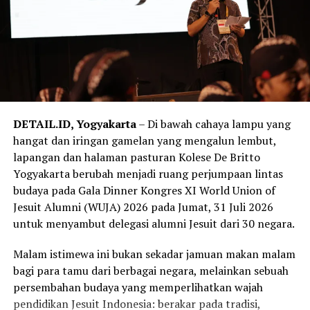
Semangat tersebut berlanjut dalam Open House pada
22 Agustus 2026. Masyarakat diajak mengenal lebih
dekat kehidupan SMA Kolese De Britto melalui talkshow,
pameran ekstrakurikuler, bazar, lomba menggambar dan
mewarnai bagi anak-anak, Leadership Legacy Challenge
untuk pelajar SMP, serta Expo Lembaga Pendidikan
Katolik se-DIY. Sekolah tidak lagi sekadar menjadi
DETAIL.ID, Yogyakarta
– Di bawah cahaya lampu yang
tempat belajar, tetapi berubah menjadi ruang
hangat dan iringan gamelan yang mengalun lembut,
perjumpaan yang mempertemukan keluarga, calon
lapangan dan halaman pasturan Kolese De Britto
siswa, alumni, komunitas, dan berbagai lembaga
Yogyakarta berubah menjadi ruang perjumpaan lintas
pendidikan dalam suasana yang terbuka dan penuh
budaya pada Gala Dinner Kongres XI World Union of
dialog.
Jesuit Alumni (WUJA) 2026 pada Jumat, 31 Juli 2026
untuk menyambut delegasi alumni Jesuit dari 30 negara.
Rangkaian Menuju Dasawindu mencapai makna yang
semakin luas ketika pada Sabtu, 29 Agustus 2026, SMA
Malam istimewa ini bukan sekadar jamuan makan malam
Kolese De Britto dipercaya menjadi tuan rumah The
bagi para tamu dari berbagai negara, melainkan sebuah
12th Urban Social Forum (USF) 2026 yang mengangkat
persembahan budaya yang memperlihatkan wajah
tema “Another City is Possible”. Forum ini
pendidikan Jesuit Indonesia: berakar pada tradisi,